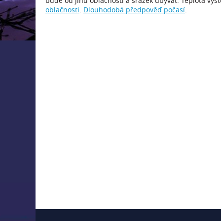
bude od jihu oblačnosti a srážek ubývat. Teplota vysto
oblačnosti
.
Dlouhodobá předpověď počasí
.