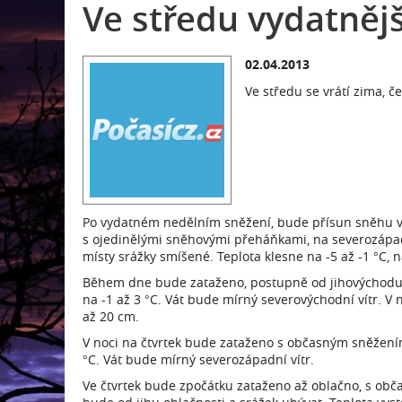
Ve středu vydatnějš
02.04.2013
Ve středu se vrátí zima, 
Po vydatném nedělním sněžení, bude přísun sněhu ve
s ojedinělými sněhovými přeháňkami, na severozápad
místy srážky smíšené. Teplota klesne na -5 až -1 °C, 
Během dne bude zataženo, postupně od jihovýchodu n
na -1 až 3 °C. Vát bude mírný severovýchodní vítr. 
až 20 cm.
V noci na čtvrtek bude zataženo s občasným sněžením
°C. Vát bude mírný severozápadní vítr.
Ve čtvrtek bude zpočátku zataženo až oblačno, s ob