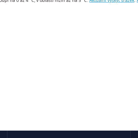
upí na 0 až 4 °C, v oblasti nížin až na 5 °C.
Aktuální výskyt srážek
.