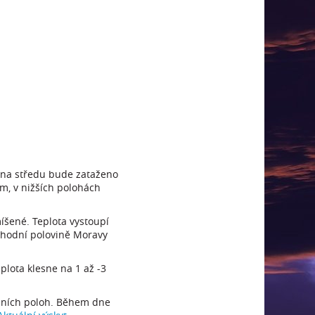
 na středu bude zataženo
m, v nižších polohách
šené. Teplota vystoupí
ýchodní polovině Moravy
lota klesne na 1 až -3
edních poloh. Během dne