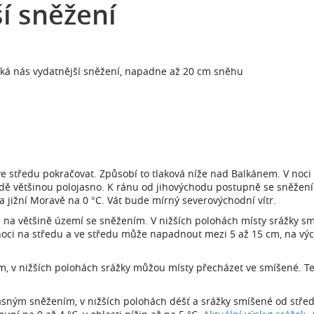
í sněžení
čeká nás vydatnější sněžení, napadne až 20 cm sněhu
 středu pokračovat. Způsobí to tlaková níže nad Balkánem. V noci
ě většinou polojasno. K ránu od jihovýchodu postupně se sněžení
na jižní Moravě na 0 °C. Vát bude mírný severovýchodní vítr.
a většině území se sněžením. V nižších polohách místy srážky smí
V noci na středu a ve středu může napadnout mezi 5 až 15 cm, na v
, v nižších polohách srážky můžou místy přecházet ve smíšené. Tep
časným sněžením, v nižších polohách déšť a srážky smíšené od stř