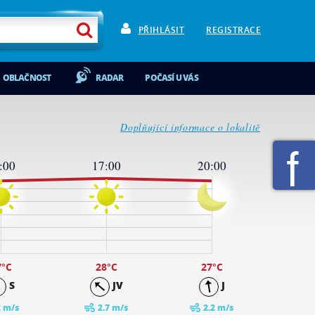
PŘIHLÁSIT
REGISTRACE
OBLAČNOST
RADAR
POČASÍ U VÁS
Doplňující informace o lokalitě
:00
17:00
20:00
7
°C
28
°C
27
°C
S
JV
J
2 m/s
2.7 m/s
2.2 m/s