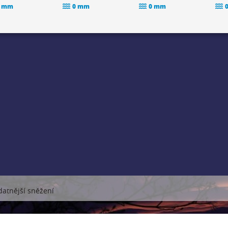
 mm
0 mm
0 mm
datnější sněžení