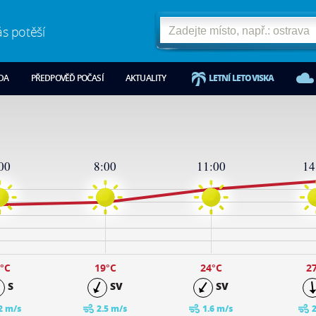
ás potěší
ODA
PŘEDPOVĚĎ POČASÍ
AKTUALITY
LETNÍ LETOVISKA
00
8:00
11:00
14
°C
19
°C
24
°C
2
S
SV
SV
2 m/s
2.5 m/s
1.6 m/s