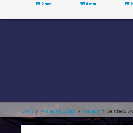
0 mm
0 mm
0
Domů
Aktuality o počasí
Aktuality
Ve středu vy