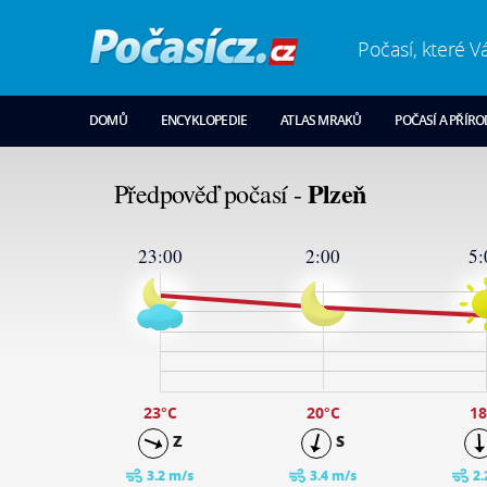
Počasí, které V
DOMŮ
ENCYKLOPEDIE
ATLAS MRAKŮ
POČASÍ A PŘÍR
Plzeň
Předpověď počasí -
23:00
2:00
5:
29
24
19
14
9
4
-1
23
°C
20
°C
18
Z
S
3.2 m/s
3.4 m/s
2.