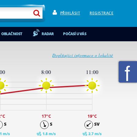
PŘIHLÁSIT
REGISTRACE
OBLAČNOST
RADAR
POČASÍ U VÁS
Doplňující informace o lokalitě
:00
8:00
11:00
2
°C
17
°C
19
°C
S
S
SV
.1 m/s
1.8 m/s
2.7 m/s