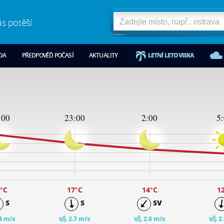
ás potěší
ODA
PŘEDPOVĚĎ POČASÍ
AKTUALITY
LETNÍ LETOVISKA
:00
23:00
2:00
5
°C
17
°C
14
°C
1
S
S
SV
4 m/s
2.7 m/s
2.6 m/s
2