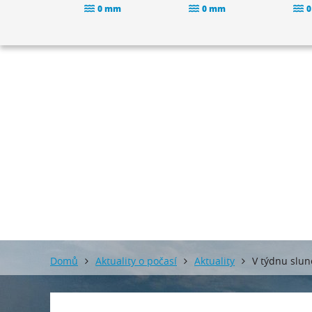
0 mm
0 mm
0
Domů
Aktuality o počasí
Aktuality
V týdnu slun