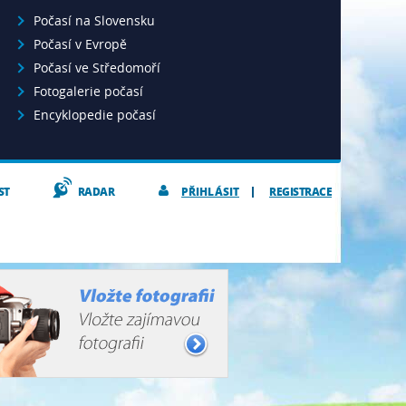
Počasí na Slovensku
Počasí v Evropě
Počasí ve Středomoří
Fotogalerie počasí
Encyklopedie počasí
ST
RADAR
PŘIHLÁSIT
REGISTRACE