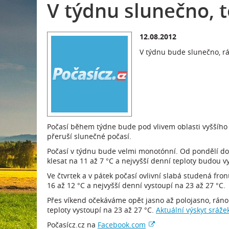
V týdnu slunečno, t
12.08.2012
V týdnu bude slunečno, rá
Počasí během týdne bude pod vlivem oblasti vyššího t
přeruší slunečné počasí.
Počasí v týdnu bude velmi monotónní. Od pondělí do
klesat na 11 až 7 °C a nejvyšší denní teploty budou 
Ve čtvrtek a v pátek počasí ovlivní slabá studená fro
16 až 12 °C a nejvyšší denní vystoupí na 23 až 27 °C.
Přes víkend očekáváme opět jasno až polojasno, ráno
teploty vystoupí na 23 až 27 °C.
Aktuální výskyt sráže
Počasícz.cz na
Facebook.com