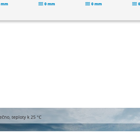
 mm
0 mm
0 mm
ečno, teploty k 25 °C