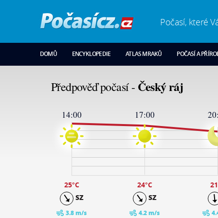
Počasí, které V
DOMŮ
ENCYKLOPEDIE
ATLAS MRAKŮ
POČASÍ A PŘÍR
Český ráj
Předpověď počasí -
14:00
17:00
20
26
24
19
14
9
4
-1
25
°C
24
°C
21
SZ
SZ
3.8 m/s
4.2 m/s
4.