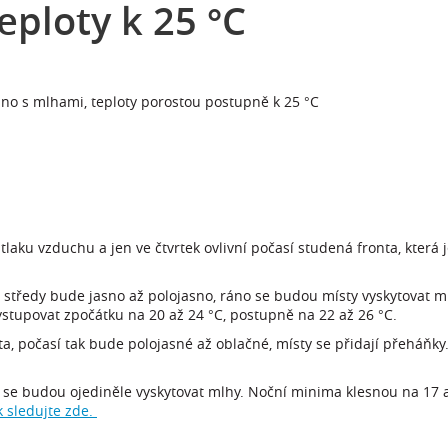
eploty k 25 °C
no s mlhami, teploty porostou postupně k 25 °C
laku vzduchu a jen ve čtvrtek ovlivní počasí studená fronta, která
 středy bude jasno až polojasno, ráno se budou místy vyskytovat 
vystupovat zpočátku na 20 až 24 °C, postupně na 22 až 26 °C.
nta, počasí tak bude polojasné až oblačné, místy se přidají přeháňky
 se budou ojediněle vyskytovat mlhy. Noční minima klesnou na 17 a
k sledujte zde.