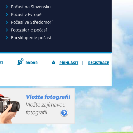
Počasí na Slovensku
Počasí v Evropě
Počasí ve Středomoří
Fotogalerie počasí
Encyklopedie počasí
ST
RADAR
PŘIHLÁSIT
REGISTRACE