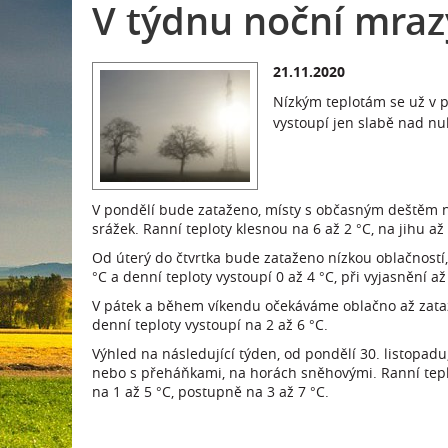
V týdnu noční mraz
21.11.2020
Nízkým teplotám se už v p
vystoupí jen slabě nad nu
V pondělí bude zataženo, místy s občasným deštěm 
srážek. Ranní teploty klesnou na 6 až 2 °C, na jihu až
Od úterý do čtvrtka bude zataženo nízkou oblačností, 
°C a denní teploty vystoupí 0 až 4 °C, při vyjasnění až
V pátek a během víkendu očekáváme oblačno až zataže
denní teploty vystoupí na 2 až 6 °C.
Výhled na následující týden, od pondělí 30. listopa
nebo s přeháňkami, na horách sněhovými. Ranní teplo
na 1 až 5 °C, postupně na 3 až 7 °C.