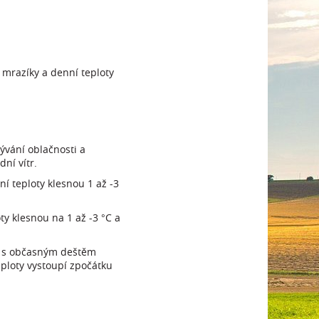
 mrazíky a denní teploty
vání oblačnosti a
ní vítr.
í teploty klesnou 1 až -3
y klesnou na 1 až -3 °C a
ne s občasným deštěm
ploty vystoupí zpočátku