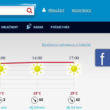
PŘIHLÁSIT
REGISTRACE
OBLAČNOST
RADAR
POČASÍ U VÁS
Doplňující informace o lokalitě
:00
14:00
17:00
4
°C
25
°C
25
°C
Z
SZ
SZ
2 m/s
3.8 m/s
4.5 m/s