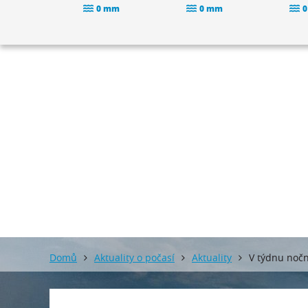
0 mm
0 mm
0
Domů
Aktuality o počasí
Aktuality
V týdnu noč