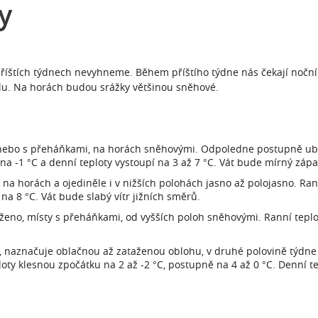
y
říštích týdnech nevyhneme. Během příštího týdne nás čekají noční
lu. Na horách budou srážky většinou sněhové.
nebo s přeháňkami, na horách sněhovými. Odpoledne postupně ubý
 na -1 °C a denní teploty vystoupí na 3 až 7 °C. Vát bude mírný západ
na horách a ojediněle i v nižších polohách jasno až polojasno. Rann
 na 8 °C. Vát bude slabý vítr jižních směrů.
no, místy s přeháňkami, od vyšších poloh sněhovými. Ranní teplot
du, naznačuje oblačnou až zataženou oblohu, v druhé polovině týd
ty klesnou zpočátku na 2 až -2 °C, postupně na 4 až 0 °C. Denní te