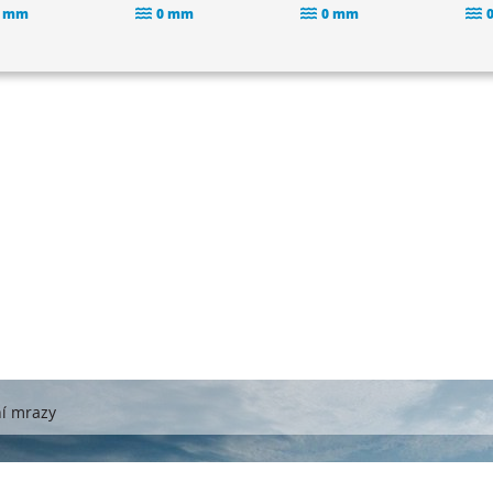
 mm
0 mm
0 mm
ní mrazy