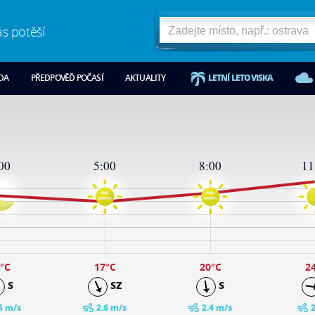
ás potěší
ODA
PŘEDPOVĚĎ POČASÍ
AKTUALITY
LETNÍ LETOVISKA
00
5:00
8:00
11
°C
17
°C
20
°C
2
S
SZ
S
5 m/s
2.6 m/s
2.4 m/s