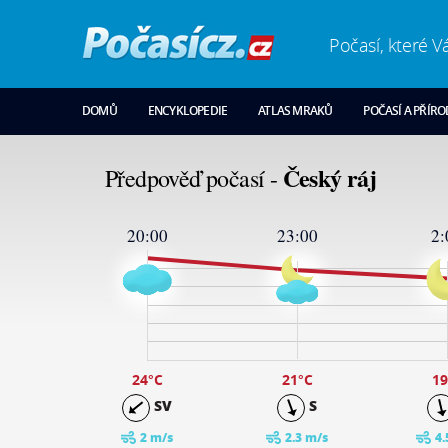
Počasí, které V
DOMŮ
ENCYKLOPEDIE
ATLAS MRAKŮ
POČASÍ A PŘÍR
Český ráj
Předpověď počasí -
20:00
23:00
2:
26
24
19
14
9
4
-1
24
°C
21
°C
19
SV
S
2 m/s
2.3 m/s
4.