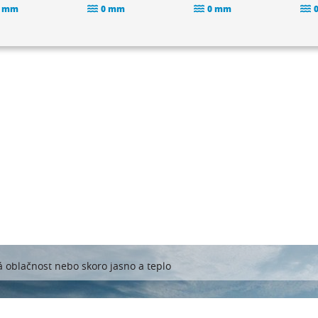
 mm
0 mm
0 mm
á oblačnost nebo skoro jasno a teplo