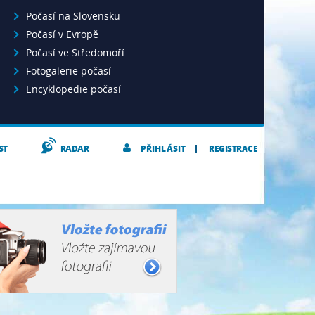
Počasí na Slovensku
Počasí v Evropě
Počasí ve Středomoří
Fotogalerie počasí
Encyklopedie počasí
ST
RADAR
PŘIHLÁSIT
REGISTRACE