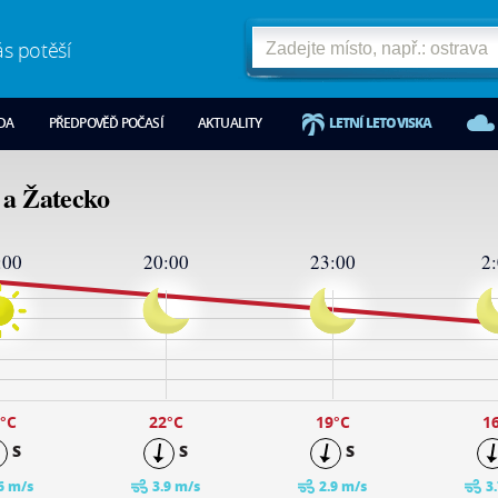
ás potěší
ODA
PŘEDPOVĚĎ POČASÍ
AKTUALITY
LETNÍ LETOVISKA
 a Žatecko
:00
20:00
23:00
2
°C
22
°C
19
°C
1
S
S
S
6 m/s
3.9 m/s
2.9 m/s
3