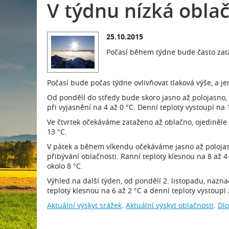
V týdnu nízká oblač
25.10.2015
Počasí během týdne bude často zataž
Počasí bude počas týdne ovlivňovat tlaková výše, a jen
Od pondělí do středy bude skoro jasno až polojasno, 
při vyjasnění na 4 až 0 °C. Denní teploty vystoupí na 
Ve čtvrtek očekáváme zataženo až oblačno, ojediněle 
13 °C.
V pátek a během víkendu očekáváme jasno až polojas
přibývání oblačnosti. Ranní teploty klesnou na 8 až 4 
okolo 8 °C.
Výhled na další týden, od pondělí 2. listopadu, nazn
teploty klesnou na 6 až 2 °C a denní teploty vystoupí
Aktuální výskyt srážek
.
Aktuální výskyt oblačnosti
.
Dl