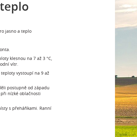
 teplo
ro jasno a teplo
ronta.
loty klesnou na 7 až 3 °C,
odní vítr.
teploty vystoupí na 9 až
eděli postupně od západu
 při nízké oblačnosti
místy s přeháňkami. Ranní