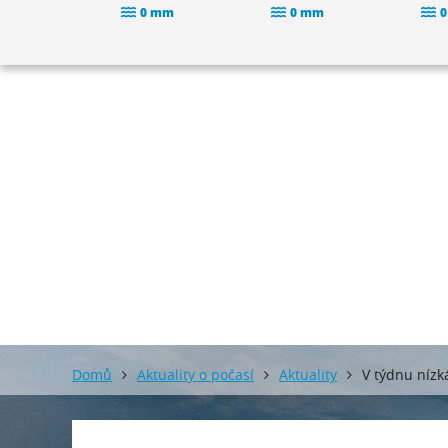
0 mm
0 mm
0
Domů
Aktuality o počasí
Aktuality
V týdnu nízk