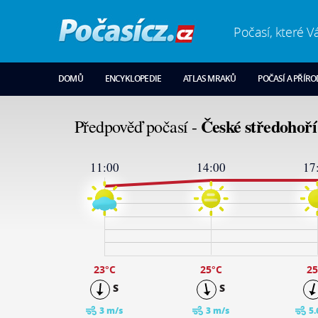
Počasí, které V
DOMŮ
ENCYKLOPEDIE
ATLAS MRAKŮ
POČASÍ A PŘÍR
České středohoří
Předpověď počasí -
11:00
14:00
17
26
24
19
14
9
4
-1
23
°C
25
°C
25
S
S
3 m/s
3 m/s
5.