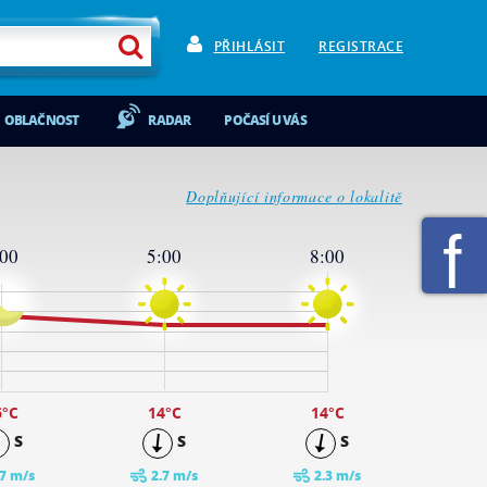
PŘIHLÁSIT
REGISTRACE
OBLAČNOST
RADAR
POČASÍ U VÁS
Doplňující informace o lokalitě
:00
5:00
8:00
6
°C
14
°C
14
°C
S
S
S
.7 m/s
2.7 m/s
2.3 m/s