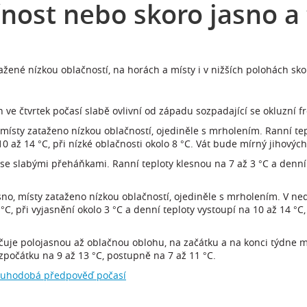
nost nebo skoro jasno a
ené nízkou oblačností, na horách a místy i v nižších polohách sko
 ve čtvrtek počasí slabě ovlivní od západu sozpadající se okluzní f
místy zataženo nízkou oblačností, ojediněle s mrholením. Ranní tep
10 až 14 °C, při nízké oblačnosti okolo 8 °C. Vát bude mírný jihových
se slabými přeháňkami. Ranní teploty klesnou na 7 až 3 °C a denní 
no, místy zataženo nízkou oblačností, ojediněle s mrholením. V n
°C, při vyjasnění okolo 3 °C a denní teploty vystoupí na 10 až 14 °C,
ačuje polojasnou až oblačnou oblohu, na začátku a na konci týdne 
 zpočátku na 9 až 13 °C, postupně na 7 až 11 °C.
ouhodobá předpověď počasí