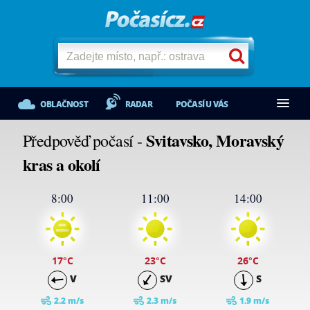
OBLAČNOST
RADAR
POČASÍ U VÁS
Svitavsko, Moravský
Předpověď počasí -
kras a okolí
8:00
11:00
14:00
17
°C
23
°C
26
°C
V
SV
S
2.2 m/s
2.3 m/s
1.9 m/s