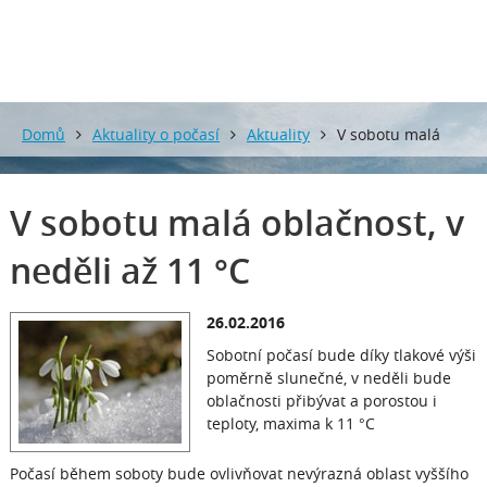
Domů
Aktuality o počasí
Aktuality
V sobotu malá
oblačnost, v neděli až 11 °C
V sobotu malá oblačnost, v
neděli až 11 °C
26.02.2016
Sobotní počasí bude díky tlakové výši
poměrně slunečné, v neděli bude
oblačnosti přibývat a porostou i
teploty, maxima k 11 °C
Počasí během soboty bude ovlivňovat nevýrazná oblast vyššího