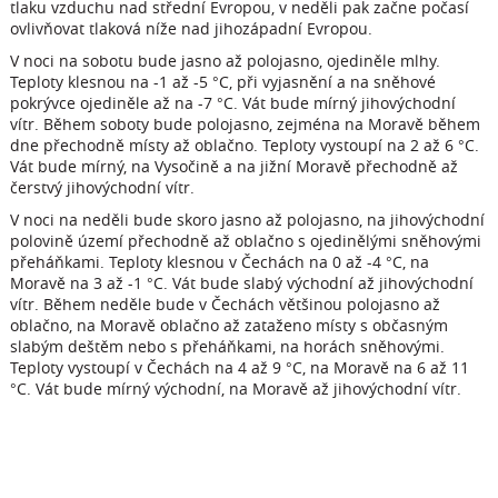
tlaku vzduchu nad střední Evropou, v neděli pak začne počasí
ovlivňovat tlaková níže nad jihozápadní Evropou.
V noci na sobotu bude jasno až polojasno, ojediněle mlhy.
Teploty klesnou na -1 až -5 °C, při vyjasnění a na sněhové
pokrývce ojediněle až na -7 °C. Vát bude mírný jihovýchodní
vítr. Během soboty bude polojasno, zejména na Moravě během
dne přechodně místy až oblačno. Teploty vystoupí na 2 až 6 °C.
Vát bude mírný, na Vysočině a na jižní Moravě přechodně až
čerstvý jihovýchodní vítr.
V noci na neděli bude skoro jasno až polojasno, na jihovýchodní
polovině území přechodně až oblačno s ojedinělými sněhovými
přeháňkami. Teploty klesnou v Čechách na 0 až -4 °C, na
Moravě na 3 až -1 °C. Vát bude slabý východní až jihovýchodní
vítr. Během neděle bude v Čechách většinou polojasno až
oblačno, na Moravě oblačno až zataženo místy s občasným
slabým deštěm nebo s přeháňkami, na horách sněhovými.
Teploty vystoupí v Čechách na 4 až 9 °C, na Moravě na 6 až 11
°C. Vát bude mírný východní, na Moravě až jihovýchodní vítr.