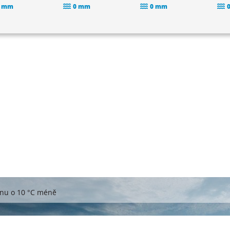
 mm
0 mm
0 mm
dnu o 10 °C méně