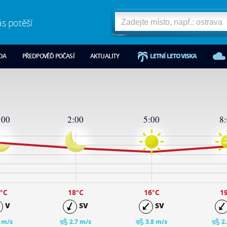
ás potěší
ODA
PŘEDPOVĚĎ POČASÍ
AKTUALITY
LETNÍ LETOVISKA
:00
2:00
5:00
8
°C
18
°C
16
°C
1
V
SV
SV
 m/s
2.7 m/s
3.8 m/s
2