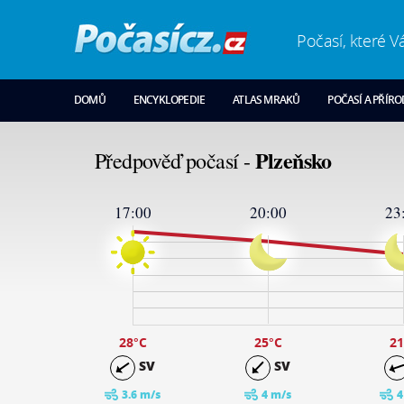
Počasí, které V
DOMŮ
ENCYKLOPEDIE
ATLAS MRAKŮ
POČASÍ A PŘÍR
Plzeňsko
Předpověď počasí -
17:00
20:00
23
30
29
23
17
11
5
-1
28
°C
25
°C
21
SV
SV
3.6 m/s
4 m/s
4