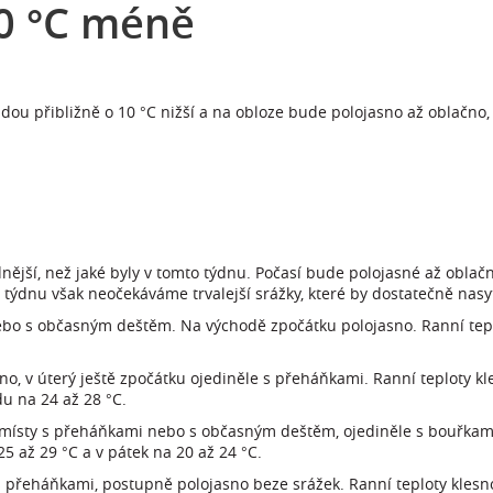
10 °C méně
udou přibližně o 10 °C nižší a na obloze bude polojasno až oblačn
dnější, než jaké byly v tomto týdnu. Počasí bude polojasné až obla
 týdnu však neočekáváme trvalejší srážky, které by dostatečně nasy
bo s občasným deštěm. Na východě zpočátku polojasno. Ranní tepl
no, v úterý ještě zpočátku ojediněle s přeháňkami. Ranní teploty kl
du na 24 až 28 °C.
 místy s přeháňkami nebo s občasným deštěm, ojediněle s bouřkami
25 až 29 °C a v pátek na 20 až 24 °C.
přeháňkami, postupně polojasno beze srážek. Ranní teploty klesno