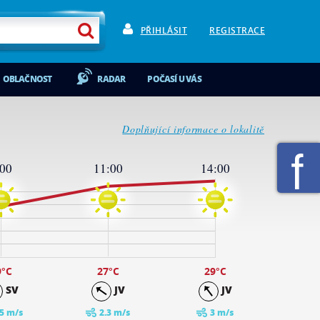
PŘIHLÁSIT
REGISTRACE
OBLAČNOST
RADAR
POČASÍ U VÁS
Doplňující informace o lokalitě
:00
11:00
14:00
9
°C
27
°C
29
°C
SV
JV
JV
.5 m/s
2.3 m/s
3 m/s