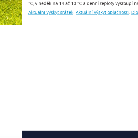
°C, v neděli na 14 až 10 °C a denní teploty vystoupí n
Aktuální výskyt srážek
.
Aktuální výskyt oblačnosti
.
Dl