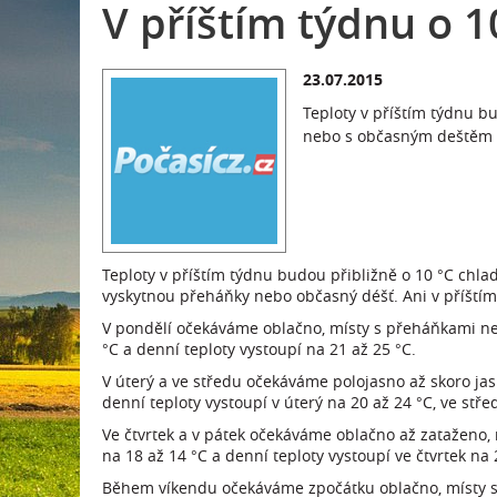
V příštím týdnu o 
23.07.2015
Teploty v příštím týdnu b
nebo s občasným deštěm
Teploty v příštím týdnu budou přibližně o 10 °C chla
vyskytnou přeháňky nebo občasný déšť. Ani v příštím
V pondělí očekáváme oblačno, místy s přeháňkami ne
°C a denní teploty vystoupí na 21 až 25 °C.
V úterý a ve středu očekáváme polojasno až skoro jas
denní teploty vystoupí v úterý na 20 až 24 °C, ve stře
Ve čtvrtek a v pátek očekáváme oblačno až zataženo,
na 18 až 14 °C a denní teploty vystoupí ve čtvrtek na 
Během víkendu očekáváme zpočátku oblačno, místy s 