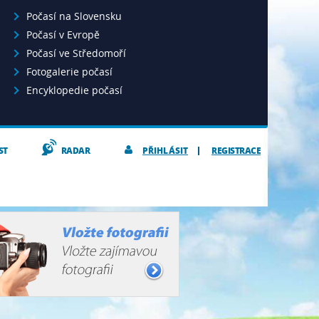
Počasí na Slovensku
Počasí v Evropě
Počasí ve Středomoří
Fotogalerie počasí
Encyklopedie počasí
ST
RADAR
PŘIHLÁSIT
REGISTRACE