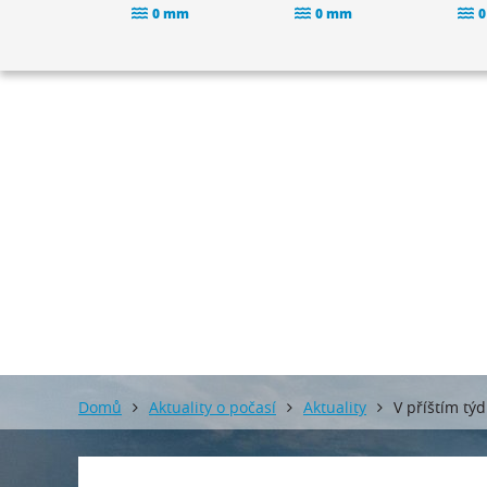
0 mm
0 mm
0
Domů
Aktuality o počasí
Aktuality
V příštím tý