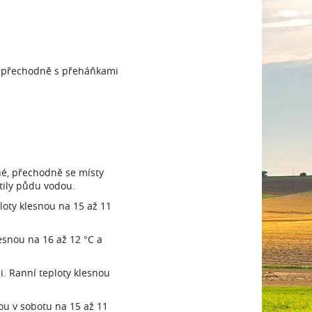
o, přechodně s přeháňkami
čné, přechodně se místy
tily půdu vodou.
oty klesnou na 15 až 11
esnou na 16 až 12 °C a
. Ranní teploty klesnou
u v sobotu na 15 až 11