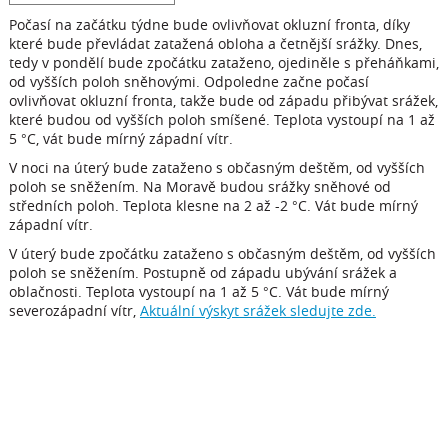
Počasí na začátku týdne bude ovlivňovat okluzní fronta, díky
které bude převládat zatažená obloha a četnější srážky. Dnes,
tedy v pondělí bude zpočátku zataženo, ojediněle s přeháňkami,
od vyšších poloh sněhovými. Odpoledne začne počasí
ovlivňovat okluzní fronta, takže bude od západu přibývat srážek,
které budou od vyšších poloh smíšené. Teplota vystoupí na 1 až
5 °C, vát bude mírný západní vítr.
V noci na úterý bude zataženo s občasným deštěm, od vyšších
poloh se sněžením. Na Moravě budou srážky sněhové od
středních poloh. Teplota klesne na 2 až -2 °C. Vát bude mírný
západní vítr.
V úterý bude zpočátku zataženo s občasným deštěm, od vyšších
poloh se sněžením. Postupně od západu ubývání srážek a
oblačnosti. Teplota vystoupí na 1 až 5 °C. Vát bude mírný
severozápadní vítr,
Aktuální výskyt srážek sledujte zde.