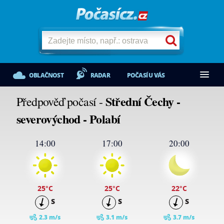
OBLAČNOST
RADAR
POČASÍ U VÁS
Střední Čechy -
Předpověď počasí -
severovýchod - Polabí
14:00
17:00
20:00
25
°C
25
°C
22
°C
S
S
S
2.3 m/s
3.1 m/s
3.7 m/s