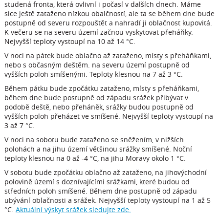
studená fronta, která ovlivní i počasí v dalších dnech. Máme
sice ještě zataženo nízkou obalčností, ale ta se během dne bude
postupně od severu rozpouštět a nahradí ji oblačnost kupovitá.
K večeru se na severu území začnou vyskytovat přeháňky.
Nejvyšší teploty vystoupí na 10 až 14 °C.
V noci na pátek bude oblačno až zataženo, místy s přeháňkami,
nebo s občasným deštěm. na severu území postupně od
vyšších poloh smíšenými. Teploty klesnou na 7 až 3 °C.
Během pátku bude zpočátku zataženo, místy s přeháňkami,
během dne bude postupně od západu srážek přibývat v
podobě deště, nebo přeháněk, srážky budou postupně od
vyšších poloh přeházet ve smíšené. Nejvyšší teploty vystoupí na
3 až 7 °C.
V noci na sobotu bude zataženo se sněžením, v nižších
polohách a na jihu území většinou srážky smíšené. Noční
teploty klesnou na 0 až -4 °C, na jihu Moravy okolo 1 °C.
V sobotu bude zpočátku oblačno až zataženo, na jihovýchodní
polovině území s doznívajícími srážkami, které budou od
středních poloh smíšené. Během dne postupně od západu
ubývání oblačnosti a srážek. Nejvyšší teploty vystoupí na 1 až 5
°C.
Aktuální výskyt srážek sledujte zde.