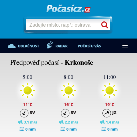
OBLAČNOST
RADAR
POČASÍ U VÁS
Krkonoše
Předpověď počasí -
5:00
8:00
11:00
11
°C
16
°C
19
°C
SV
SV
JZ
3.1 m/s
2.2 m/s
1.4 m/s
0 mm
0 mm
0 mm