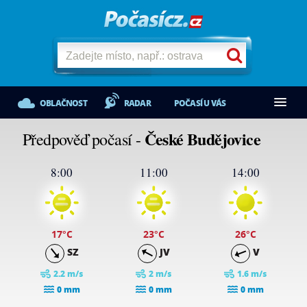
OBLAČNOST
RADAR
POČASÍ U VÁS
České Budějovice
Předpověď počasí -
8:00
11:00
14:00
17
°C
23
°C
26
°C
SZ
JV
V
2.2 m/s
2 m/s
1.6 m/s
0 mm
0 mm
0 mm