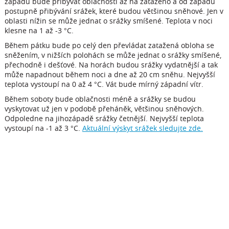
západu bude přibývat oblačnosti až na zataženo a od západu
postupně přibývání srážek, které budou většinou sněhové. Jen v
oblasti nížin se může jednat o srážky smíšené. Teplota v noci
klesne na 1 až -3 °C.
Během pátku bude po celý den převládat zatažená obloha se
sněžením, v nižších polohách se může jednat o srážky smíšené,
přechodně i dešťové. Na horách budou srážky vydatnější a tak
může napadnout během noci a dne až 20 cm sněhu. Nejvyšší
teplota vystoupí na 0 až 4 °C. Vát bude mírný západní vítr.
Během soboty bude oblačnosti méně a srážky se budou
vyskytovat už jen v podobě přeháněk, většinou sněhových.
Odpoledne na jihozápadě srážky četnější. Nejvyšší teplota
vystoupí na -1 až 3 °C.
Aktuální výskyt srážek sledujte zde.