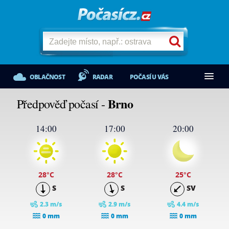
OBLAČNOST
RADAR
POČASÍ U VÁS
Brno
Předpověď počasí -
14:00
17:00
20:00
28
°C
28
°C
25
°C
S
S
SV
2.3 m/s
2.9 m/s
4.4 m/s
0 mm
0 mm
0 mm