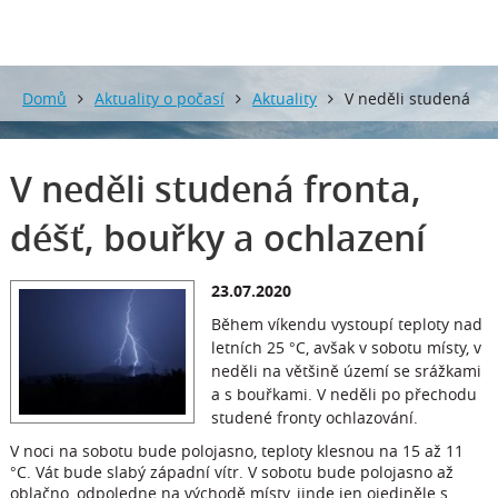
Domů
Aktuality o počasí
Aktuality
V neděli studená
fronta, déšť, bouřky a ochlazení
V neděli studená fronta,
déšť, bouřky a ochlazení
23.07.2020
Během víkendu vystoupí teploty nad
letních 25 °C, avšak v sobotu místy, v
neděli na většině území se srážkami
a s bouřkami. V neděli po přechodu
studené fronty ochlazování.
V noci na sobotu bude polojasno, teploty klesnou na 15 až 11
°C. Vát bude slabý západní vítr. V sobotu bude polojasno až
oblačno, odpoledne na východě místy, jinde jen ojediněle s