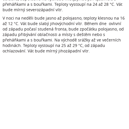
přeháňkami a s bouřkami. Teploty vystoupí na 24 až 28 °C. Vát
bude mírný severozápadní vítr.
V noci na neděli bude jasno až polojasno, teploty klesnou na 16
až 12 °C. Vát bude slabý jihovýchodní vítr. Během dne ovlivní
od západu počasí studená fronta, bude zpočátku polojasno, od
západu přibývání oblačnosti a místy s deštěm nebo s
přeháňkami a s bouřkami. Na východě srážky až ve večerních
hodinách. Teploty vystoupí na 25 až 29 °C, od západu
ochlazování. Vát bude mírný jihozápadní vítr.