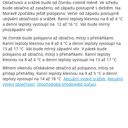
Oblačnosti a srážek bude od čtvrtku citelně méně. Ve středu
bude oblačno až zataženo, od západu postupně s deštěm. Na
Moravě zpočátku ještě polojasno. Večer od západu postupně
ubývání oblačnosti a srážek. Ranní teploty klesnou na 8 až 4 °C
a denní teploty vystoupí na 12 až 16 °C. Vát bude mírný
jihozápadní vítr.
Ve čtvrtek bude polojasno až oblačno, místy s přeháňkami.
Ranní teploty klesnou na 8 až 4 °C a denní teploty vystoupí na
13 až 17 °C. Vát bude mírný západní vítr. V pátek bude
polojasno až oblačno, místy s přeháňkami. Ranní teploty
klesnou na 8 až 4 °C a denní teploty vystoupí na 13 až 17 °C.
Během víkendu očekáváme oblačno až polojasno, místy se
přidají přeháňky. Ranní teploty klesnou na 9 až 5 °C a denní
teploty vystoupí na 14 až 18 °C.
Aktuální výskyt srážek.
Aktuální
výskyt oblačnosti
.
Dlouhodobá předpověď počasí
.