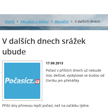
Domů
Aktuality o počasí
Aktuality
V dalších dnech
srážek ubude
V dalších dnech srážek
ubude
17.09.2013
Počasí v příštích dnech už nebude
moc deštivé, vyskytovat se budou od
čtvrtku jen přeháňky
Příští dny přinesou lepší počasí, než na začátku týdne.