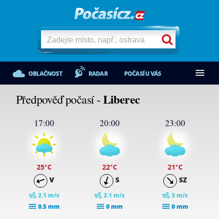
OBLAČNOST
RADAR
POČASÍ U VÁS
Liberec
Předpověď počasí -
17:00
20:00
23:00
25
°C
22
°C
21
°C
V
S
SZ
2.1 m/s
2.1 m/s
3 m/s
0.5 mm
0 mm
0 mm