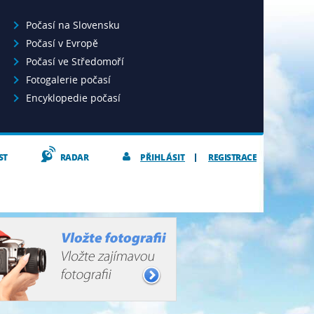
Počasí na Slovensku
Počasí v Evropě
Počasí ve Středomoří
Fotogalerie počasí
Encyklopedie počasí
ST
RADAR
PŘIHLÁSIT
REGISTRACE