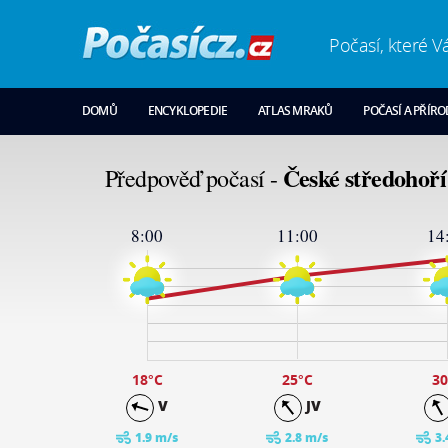
Počasí, které V
DOMŮ
ENCYKLOPEDIE
ATLAS MRAKŮ
POČASÍ A PŘÍR
České středohoří
Předpověď počasí -
8:00
11:00
14
33
29
23
17
11
5
-1
18
°C
25
°C
30
V
JV
1.9 m/s
2.8 m/s
3.