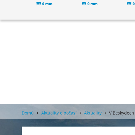
0 mm
0 mm
0
Domů
Aktuality o počasí
Aktuality
V Beskydech