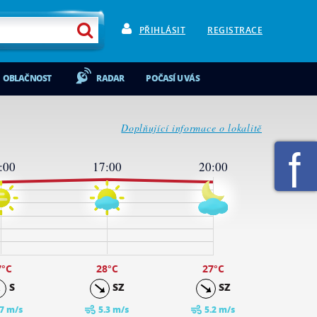
PŘIHLÁSIT
REGISTRACE
OBLAČNOST
RADAR
POČASÍ U VÁS
Doplňující informace o lokalitě
:00
17:00
20:00
7
°C
28
°C
27
°C
S
SZ
SZ
.7 m/s
5.3 m/s
5.2 m/s