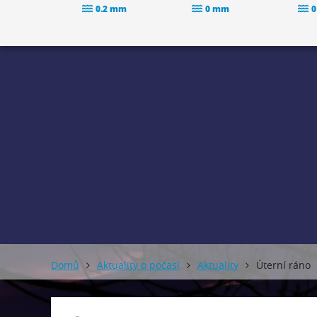
0.2 mm
0 mm
0
Domů
Aktuality o počasí
Aktuality
Úterní ráno