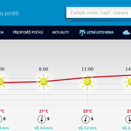
ás potěší
ODA
PŘEDPOVĚĎ POČASÍ
AKTUALITY
LETNÍ LETOVISKA
00
8:00
11:00
14
°C
21
°C
25
°C
2
S
S
S
4 m/s
3.4 m/s
3.2 m/s
2