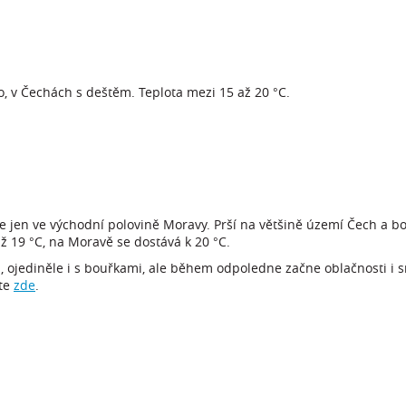
, v Čechách s deštěm. Teplota mezi 15 až 20 °C.
je jen ve východní polovině Moravy. Prší na většině území Čech a b
ž 19 °C, na Moravě se dostává k 20 °C.
ojediněle i s bouřkami, ale během odpoledne začne oblačnosti i s
jte
zde
.