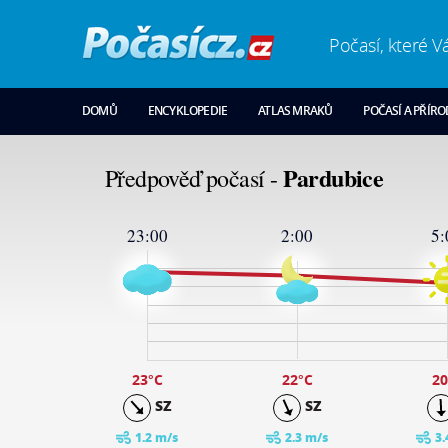
Počasí, které V
DOMŮ
ENCYKLOPEDIE
ATLAS MRAKŮ
POČASÍ A PŘÍR
Pardubice
Předpověď počasí -
23:00
2:00
5:
29
24
19
14
9
4
-1
23
°C
22
°C
20
SZ
SZ
1.2 m/s
2.3 m/s
3.