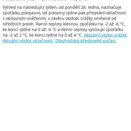
Výhled na následující týden, od pondělí 26. ledna, naznačuje
zpočátku polojasno, od poloviny týdne pak přibývání oblačnosti
s občasným sněžením, v závěru období srážky smíšené od
středních poloh. Ranní teploty klesnou zpočátku na -2 až -6 °C,
ke konci týdne na 0 až -4 °C a denní teploty vystoupí zpočátku
na -2 až 2 °C, ke konci týdne na 0 až 4 °C.
Aktuální výskyt srážek
.
Aktuální výskyt oblačnosti
.
Dlouhodobá předpověď počasí.