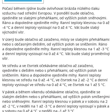
Počasí během týdne bude ovlivňovat brázda nízkého tlaku
vzduchu nad střední Evropou. V pondělí bude oblačno,
ojediněle se slabými přeháňkami, od vyšších poloh sněhovými.
Ráno a dopoledne ojediněle mlhy. Ranní teploty klesnou na 0 až
-4 °C a denní teploty vystoupí na 0 až 4 °C. Vát bude slabý
východní vítr.
V úterý bude oblačno až zataženo, místy se slabými přeháňkami
nebo s občasným deštěm, od vyšších poloh se sněžením. Ráno
a dopoledne ojediněle mlhy. Ranní teploty klesnou na 1 až -3 °C
a denní teploty vystoupí na 0 až 4 °C. Vát bude slabý proměnlivý
vítr.
Ve středu a ve čtvrtek očekáváme oblačno až zataženo,
ojediněle s deštěm nebo s přeháňkami, od vyšších poloh se
sněžením. Ráno a dopoledne ojediněle mlhy. Ranní teploty
klesnou ve středu na 0 až -4 °C, ve čtvrtek na 2 až -2 °C a denní
teploty vystoupí ve středu na 0 až 4 °C, ve čtvrtek na 1 až 5 °C.
V pátek a během víkendu očekáváme oblačno, ojediněle se
slabým deštěm nebo s přeháňkami, od vyšších poloh smíšenými
nebo sněhovými. Ranní teploty klesnou v pátek a v sobotu na 2
až -2 °C, v neděli na 1 až -3 °C a denní teploty vystoupí v pátek a
v sobotu na 0 až 4 °C, v neděli na -1 až 3 °C.