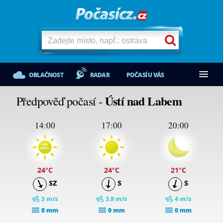
OBLAČNOST
RADAR
POČASÍ U VÁS
Ústí nad Labem
Předpověď počasí -
14:00
17:00
20:00
24
°C
24
°C
21
°C
SZ
S
S
3 m/s
3.9 m/s
4 m/s
0 mm
0 mm
0 mm