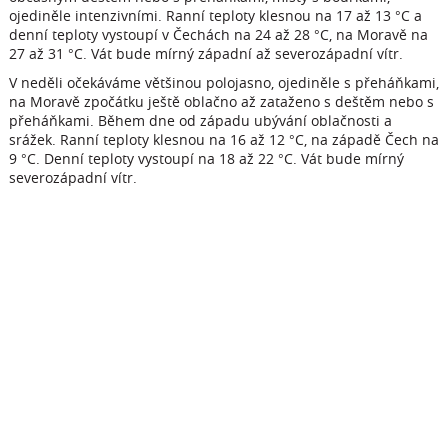
ojediněle intenzivními. Ranní teploty klesnou na 17 až 13 °C a
denní teploty vystoupí v Čechách na 24 až 28 °C, na Moravě na
27 až 31 °C. Vát bude mírný západní až severozápadní vítr.
V neděli očekáváme většinou polojasno, ojediněle s přeháňkami,
na Moravě zpočátku ještě oblačno až zataženo s deštěm nebo s
přeháňkami. Během dne od západu ubývání oblačnosti a
srážek. Ranní teploty klesnou na 16 až 12 °C, na západě Čech na
9 °C. Denní teploty vystoupí na 18 až 22 °C. Vát bude mírný
severozápadní vítr.