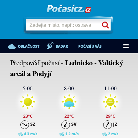
OBLAČNOST
RADAR
POČASÍ U VÁS
Lednicko - Valtický
Předpověď počasí -
areál a Podyjí
5:00
8:00
11:00
23
°C
22
°C
29
°C
SZ
SV
JZ
4.3 m/s
1.2 m/s
2 m/s