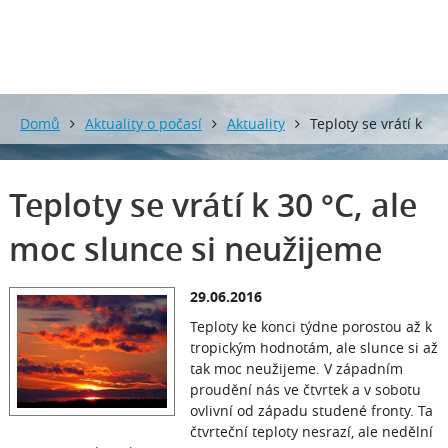
Domů
Aktuality o počasí
Aktuality
Teploty se vrátí k
30 °C, ale moc slunce si neužijeme
Teploty se vrátí k 30 °C, ale
moc slunce si neužijeme
29.06.2016
Teploty ke konci týdne porostou až k
tropickým hodnotám, ale slunce si až
tak moc neužijeme. V západním
proudění nás ve čtvrtek a v sobotu
ovlivní od západu studené fronty. Ta
čtvrteční teploty nesrazí, ale nedělní