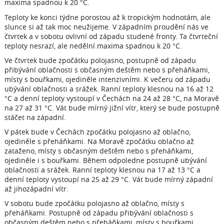
maxima spadnou k 20 °C.
Teploty ke konci týdne porostou až k tropickým hodnotám, ale
slunce si až tak moc neužijeme. V západním proudění nás ve
čtvrtek a v sobotu ovlivní od západu studené fronty. Ta čtvrteční
teploty nesrazí, ale nedělní maxima spadnou k 20 °C.
Ve čtvrtek bude zpočátku polojasno, postupně od západu
přibývání oblačnosti s občasným deštěm nebo s přeháňkami,
místy s bouřkami, ojediněle intenzivními. K večeru od západu
ubývání oblačnosti a srážek. Ranní teploty klesnou na 16 až 12
°C a denní teploty vystoupí v Čechách na 24 až 28 °C, na Moravě
na 27 až 31 °C. Vát bude mírný jižní vítr, který se bude postupně
stáčet na západní.
V pátek bude v Čechách zpočátku polojasno až oblačno,
ojediněle s přeháňkami. Na Moravě zpočátku oblačno až
zataženo, místy s občasným deštěm nebo s přeháňkami,
ojediněle i s bouřkami. Během odpoledne postupně ubývání
oblačnosti a srážek. Ranní teploty klesnou na 17 až 13 °C a
denní teploty vystoupí na 25 až 29 °C. Vát bude mírný západní
až jihozápadní vítr.
V sobotu bude zpočátku polojasno až oblačno, místy s
přeháňkami. Postupně od západu přibývání oblačnosti s
občasným deštěm nebo s přeháňkami, místy s bouřkami,