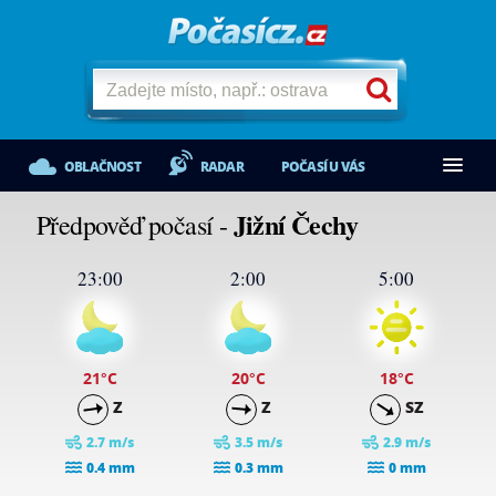
OBLAČNOST
RADAR
POČASÍ U VÁS
Jižní Čechy
Předpověď počasí -
23:00
2:00
5:00
21
°C
20
°C
18
°C
Z
Z
SZ
2.7 m/s
3.5 m/s
2.9 m/s
0.4 mm
0.3 mm
0 mm