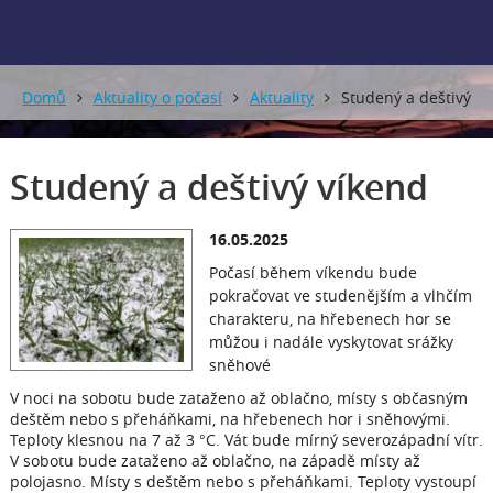
Domů
Aktuality o počasí
Aktuality
Studený a deštivý
víkend
Studený a deštivý víkend
16.05.2025
Počasí během víkendu bude
pokračovat ve studenějším a vlhčím
charakteru, na hřebenech hor se
můžou i nadále vyskytovat srážky
sněhové
V noci na sobotu bude zataženo až oblačno, místy s občasným
deštěm nebo s přeháňkami, na hřebenech hor i sněhovými.
Teploty klesnou na 7 až 3 °C. Vát bude mírný severozápadní vítr.
V sobotu bude zataženo až oblačno, na západě místy až
polojasno. Místy s deštěm nebo s přeháňkami. Teploty vystoupí