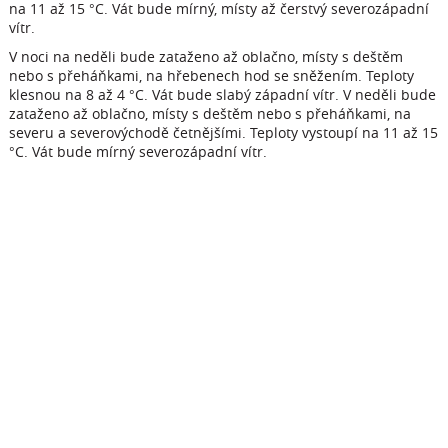
na 11 až 15 °C. Vát bude mírný, místy až čerstvý severozápadní
vítr.
V noci na neděli bude zataženo až oblačno, místy s deštěm
nebo s přeháňkami, na hřebenech hod se sněžením. Teploty
klesnou na 8 až 4 °C. Vát bude slabý západní vítr. V neděli bude
zataženo až oblačno, místy s deštěm nebo s přeháňkami, na
severu a severovýchodě četnějšími. Teploty vystoupí na 11 až 15
°C. Vát bude mírný severozápadní vítr.