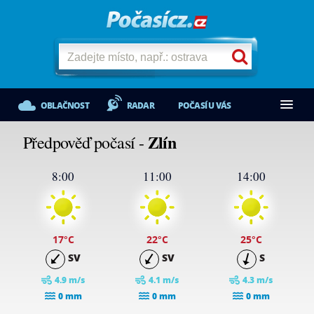
OBLAČNOST
RADAR
POČASÍ U VÁS
Zlín
Předpověď počasí -
8:00
11:00
14:00
17
°C
22
°C
25
°C
SV
SV
S
4.9 m/s
4.1 m/s
4.3 m/s
0 mm
0 mm
0 mm