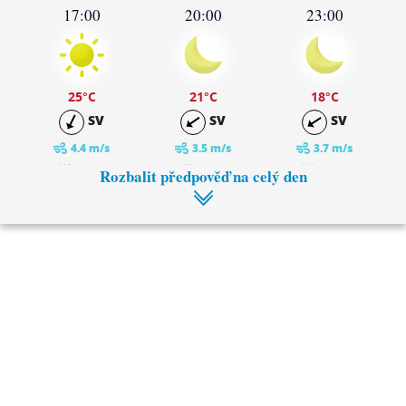
17:00
20:00
23:00
25
°C
21
°C
18
°C
SV
SV
SV
4.4 m/s
3.5 m/s
3.7 m/s
0 mm
0 mm
0 mm
Rozbalit předpověď na celý den
2:00
5:00
15
°C
14
°C
V
SV
3 m/s
2.7 m/s
0 mm
0 mm