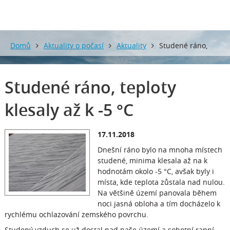
Domů
Aktuality o počasí
Aktuality
Studené ráno,
teploty klesaly až k -5 °C
Studené ráno, teploty
klesaly až k -5 °C
17.11.2018
Dnešní ráno bylo na mnoha místech
studené, minima klesala až na k
hodnotám okolo -5 °C, avšak byly i
místa, kde teplota zůstala nad nulou.
Na většině území panovala během
noci jasná obloha a tím docházelo k
rychlému ochlazování zemského povrchu.
Studený vzduch se už dostal nad naše území a sobotní ranní