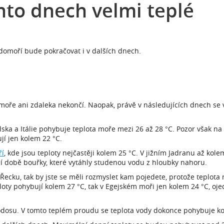
hto dnech velmi teplé
edomoří bude pokračovat i v dalších dnech.
a u moře ani zdaleka nekončí. Naopak, právě v následujících dnech s
a a Itálie pohybuje teplota moře mezi 26 až 28 °C. Pozor však na Lv
í jen kolem 22 °C.
ří
, kde jsou teploty nejčastěji kolem 25 °C. V jižním Jadranu až kole
lední době bouřky, které vytáhly studenou vodu z hloubky nahoru.
ecku, tak by jste se měli rozmyslet kam pojedete, protože teplota 
loty pohybují kolem 27 °C, tak v Egejském moři jen kolem 24 °C, oje
hodosu. V tomto teplém proudu se teplota vody dokonce pohybuje ko