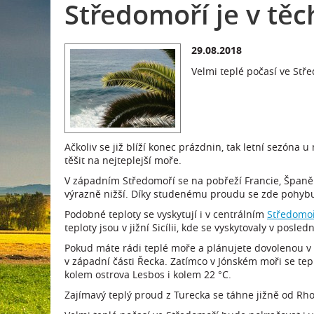
Středomoří je v těc
29.08.2018
Velmi teplé počasí ve Stř
Ačkoliv se již blíží konec prázdnin, tak letní sezón
těšit na nejteplejší moře.
V západním Středomoří se na pobřeží Francie, Španělsk
výrazně nižší. Díky studenému proudu se zde pohybuj
Podobné teploty se vyskytují i v centrálním
Středomo
teploty jsou v jižní Sicílii, kde se vyskytovaly v pos
Pokud máte rádi teplé moře a plánujete dovolenou v Ř
v západní části Řecka. Zatímco v Jónském moři se tep
kolem ostrova Lesbos i kolem 22 °C.
Zajímavý teplý proud z Turecka se táhne jižně od R