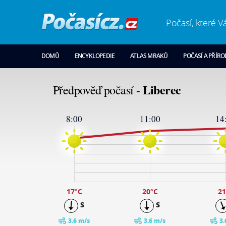
Počasí, které V
DOMŮ
ENCYKLOPEDIE
ATLAS MRAKŮ
POČASÍ A PŘÍR
Liberec
Předpověď počasí -
8:00
11:00
14
22
19
15
11
7
3
-1
17
°C
20
°C
21
S
S
3.6 m/s
3.6 m/s
3.