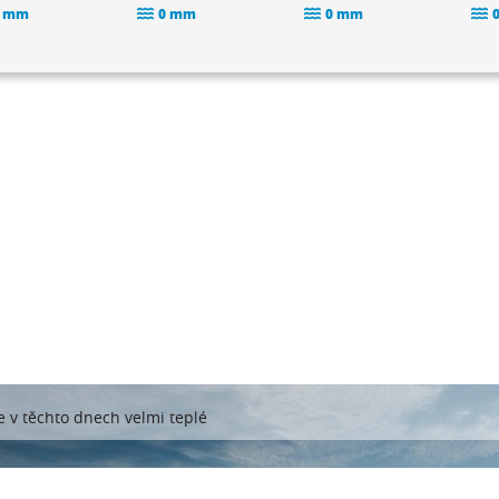
 mm
0 mm
0 mm
e v těchto dnech velmi teplé