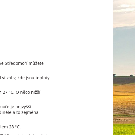
e ve Středomoří můžete
í záliv, kde jsou teploty
m 27 °C. O něco nižší
moře je nejvyšší
diněle a to zejména
lem 28 °C.