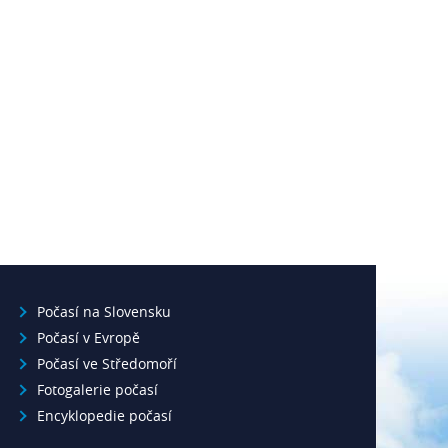
Počasí na Slovensku
Počasí v Evropě
Počasí ve Středomoří
Fotogalerie počasí
Encyklopedie počasí