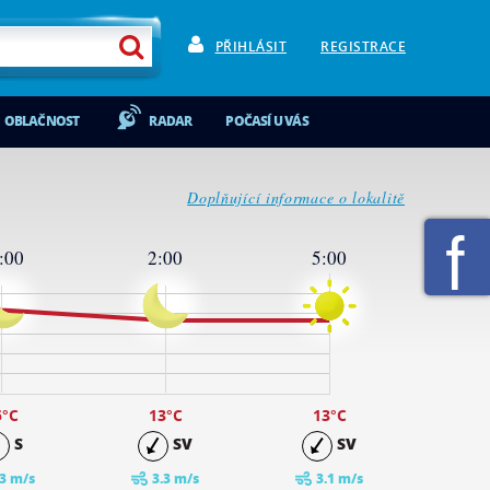
PŘIHLÁSIT
REGISTRACE
OBLAČNOST
RADAR
POČASÍ U VÁS
Doplňující informace o lokalitě
:00
2:00
5:00
5
°C
13
°C
13
°C
S
SV
SV
.3 m/s
3.3 m/s
3.1 m/s