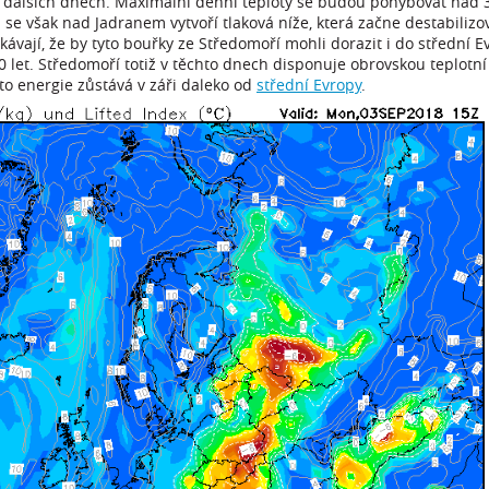
v dalších dnech. Maximální denní teploty se budou pohybovat nad 
se však nad Jadranem vytvoří tlaková níže, která začne destabilizo
kávají, že by tyto bouřky ze Středomoří mohli dorazit i do střední E
0 let. Středomoří totiž v těchto dnech disponuje obrovskou teplotní 
to energie zůstává v záři daleko od
střední Evropy
.