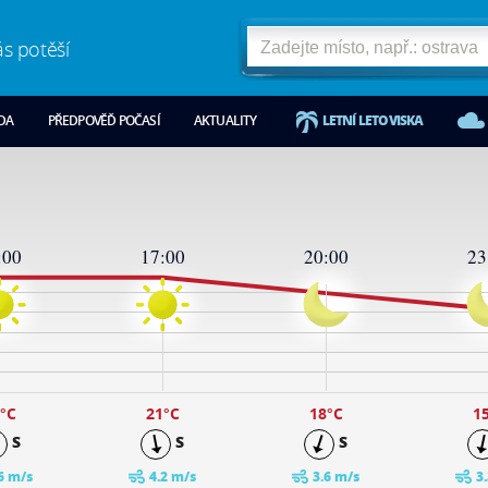
ás potěší
ODA
PŘEDPOVĚĎ POČASÍ
AKTUALITY
LETNÍ LETOVISKA
:00
17:00
20:00
23
°C
21
°C
18
°C
1
S
S
S
6 m/s
4.2 m/s
3.6 m/s
3