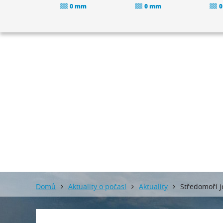
0 mm
0 mm
0
Domů
Aktuality o počasí
Aktuality
Středomoří j