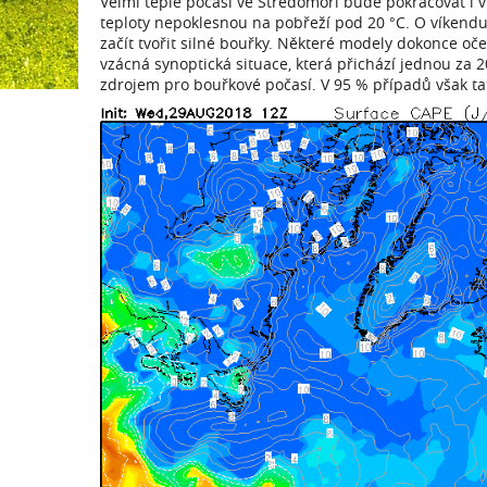
Velmi teplé počasí ve Středomoří bude pokračovat i 
teploty nepoklesnou na pobřeží pod 20 °C. O víkendu 
začít tvořit silné bouřky. Některé modely dokonce oče
vzácná synoptická situace, která přichází jednou za 2
zdrojem pro bouřkové počasí. V 95 % případů však ta