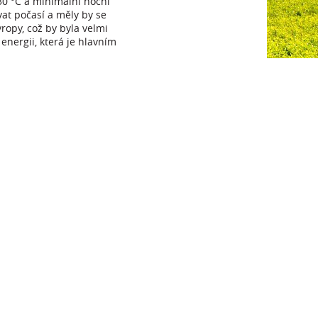
30 °C a minimální noční
vat počasí a měly by se
vropy, což by byla velmi
energii, která je hlavním