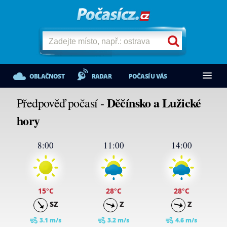
OBLAČNOST
RADAR
POČASÍ U VÁS
Děčínsko a Lužické
Předpověď počasí -
hory
8:00
11:00
14:00
15
°C
28
°C
28
°C
SZ
Z
Z
3.1 m/s
3.2 m/s
4.6 m/s