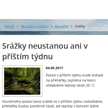
Domů
Aktuality o počasí
Aktuality
Srážky
neustanou ani v příštím týdnu
Srážky neustanou ani v
příštím týdnu
04.05.2017
Počasí v příštím týdnu bude bohaté
na přeháňky, zejména na konci
očekáváme teploty okolo 20 °C.
Slunečného počasí beze srážek se v příštím týdnu nedočkáme,
přeháňky budou poměrně časté, ale teploty s koncem týdne