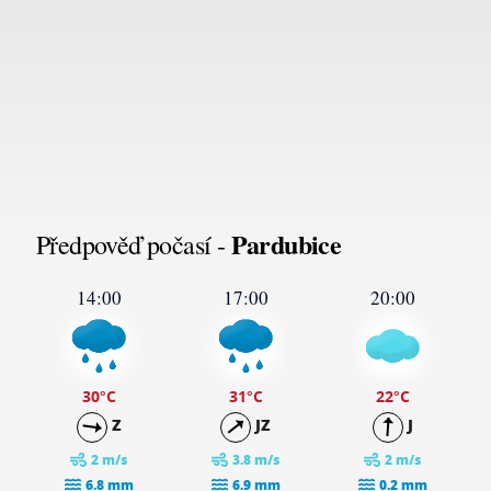
Pardubice
Předpověď počasí -
14:00
17:00
20:00
30
°C
31
°C
22
°C
Z
JZ
J
2 m/s
3.8 m/s
2 m/s
6.8 mm
6.9 mm
0.2 mm