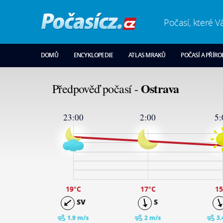
Počasí, které V
DOMŮ
ENCYKLOPEDIE
ATLAS MRAKŮ
POČASÍ A PŘÍR
Ostrava
Předpověď počasí -
23:00
2:00
5:
25
24
19
14
9
4
-1
19
°C
17
°C
15
SV
S
1.9 m/s
2 m/s
3.