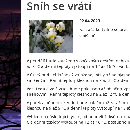
Sníh se vrátí
22.04.2023
Na začátku týdne se přech
smíšené
V pondělí bude zataženo s občasným deštěm nebo s p
až 7 °C a denní teploty vystoupí na 12 až 16 °C. vát 
V úterý bude oblačno až zataženo, místy až polojas
smíšenými. Ranní teploty klesnou na 7 až 3 °C a denní
Ve středu a ve čtvrtek bude polojasno až oblačno, z
sněhovými. Ranní teploty klesnou na 2 až -2 °C a denní
V pátek a během víkendu bude oblačno až zataženo,
klesnou na 9 až 5 °C a denní teploty vystoupí na 15 a
Výhled na následující týden, od pondělí 1. května, n
C a denní teploty vystoupí na 12 až 16 °C, postupně n