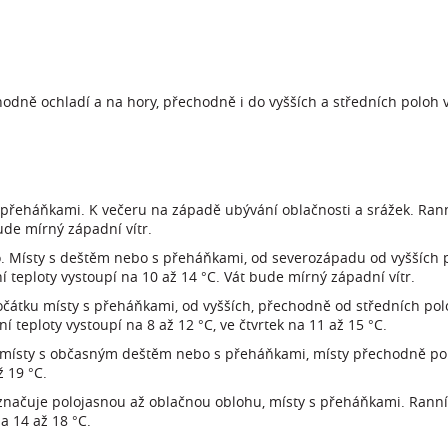
odně ochladí a na hory, přechodně i do vyšších a středních poloh 
řeháňkami. K večeru na západě ubývání oblačnosti a srážek. Rann
bude mírný západní vítr.
no. Místy s deštěm nebo s přeháňkami, od severozápadu od vyšších
 teploty vystoupí na 10 až 14 °C. Vát bude mírný západní vítr.
počátku místy s přeháňkami, od vyšších, přechodně od středních p
 teploty vystoupí na 8 až 12 °C, ve čtvrtek na 11 až 15 °C.
 místy s občasným deštěm nebo s přeháňkami, místy přechodně pol
ž 19 °C.
aznačuje polojasnou až oblačnou oblohu, místy s přeháňkami. Ranní 
a 14 až 18 °C.