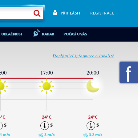
PŘIHLÁSIT
REGISTRACE
OBLAČNOST
RADAR
POČASÍ U VÁS
Doplňující informace o lokalitě
:00
17:00
20:00
4
°C
24
°C
24
°C
S
S
S
.1 m/s
3 m/s
3.2 m/s