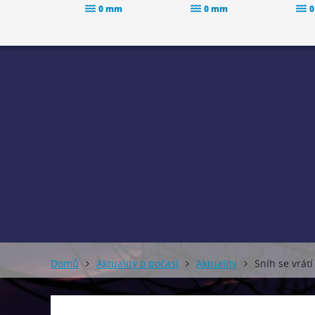
0 mm
0 mm
0
Domů
Aktuality o počasí
Aktuality
Sníh se vrátí