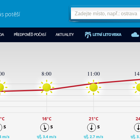
ás potěší
ODA
PŘEDPOVĚĎ POČASÍ
AKTUALITY
LETNÍ LETOVISKA
00
8:00
11:00
14
°C
16
°C
21
°C
2
S
S
S
4 m/s
3.4 m/s
2.7 m/s
3