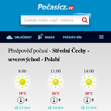
OBLAČNOST
RADAR
POČASÍ U VÁS
Střední Čechy -
Předpověď počasí -
severovýchod - Polabí
8:00
11:00
14:00
19
°C
24
°C
26
°C
S
S
S
3.7 m/s
3.4 m/s
3.7 m/s