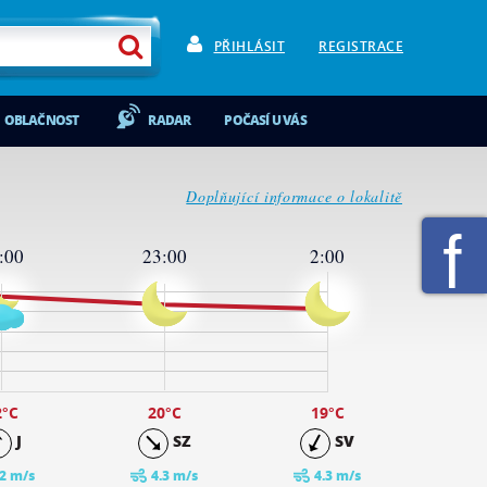
PŘIHLÁSIT
REGISTRACE
OBLAČNOST
RADAR
POČASÍ U VÁS
Doplňující informace o lokalitě
:00
23:00
2:00
2
°C
20
°C
19
°C
J
SZ
SV
.2 m/s
4.3 m/s
4.3 m/s