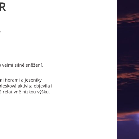
R
e.
velmi silné sněžení,
mi horami a Jeseníky
esková aktivita objevila i
 relativně nízkou výšku.