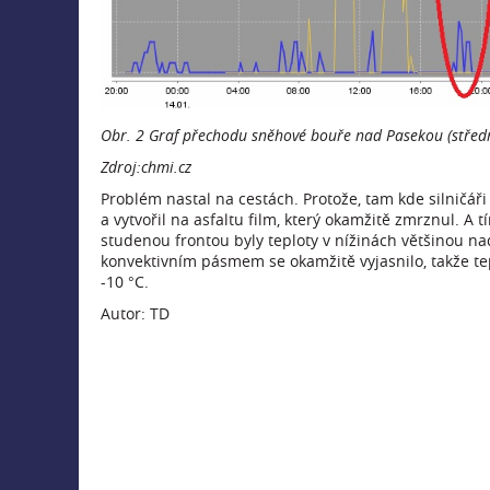
Obr. 2 Graf přechodu sněhové bouře nad Pasekou (střed
Zdroj:chmi.cz
Problém nastal na cestách. Protože, tam kde silničáři 
a vytvořil na asfaltu film, který okamžitě zmrznul. A
studenou frontou byly teploty v nížinách většinou nad
konvektivním pásmem se okamžitě vyjasnilo, takže te
-10 °C.
Autor: TD