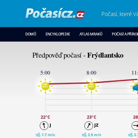
Počasí, které V
DOMŮ
ENCYKLOPEDIE
ATLAS MRAKŮ
POČASÍ A PŘÍR
Frýdlantsko
Předpověď počasí -
5:00
8:00
11
28
24
19
14
9
4
-1
22
°C
23
°C
26
J
JZ
1.7 m/s
2.9 m/s
2.