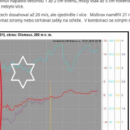
 minut napadlo většinou 1 až 2 cm sněhu, místy však až 5 cm nové
 nebylo více.
azech dosahoval až 20 m/s, ale ojediněle i více. Mošnov naměřil 21
lámat stromy nebo strhávat tašky na střeše. V kombinaci se silným s