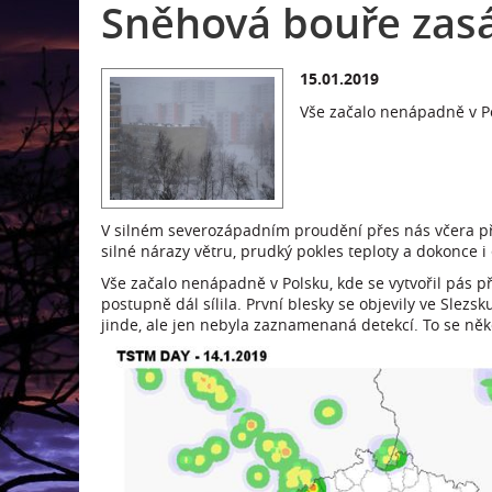
Sněhová bouře zasá
15.01.2019
Vše začalo nenápadně v Pol
V silném severozápadním proudění přes nás včera pře
silné nárazy větru, prudký pokles teploty a dokonce i 
Vše začalo nenápadně v Polsku, kde se vytvořil pás p
postupně dál sílila. První blesky se objevily ve Slezs
jinde, ale jen nebyla zaznamenaná detekcí. To se něk