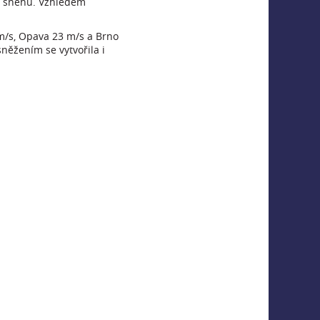
ho sněhu. Vzhledem
 m/s, Opava 23 m/s a Brno
něžením se vytvořila i