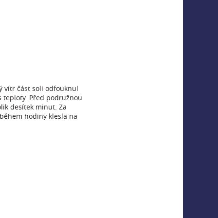
 vítr část soli odfouknul
es teploty. Před podružnou
lik desítek minut. Za
d během hodiny klesla na