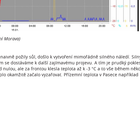
ní Morava)
naivně požily sůl, došlo k vytvoření mimořádně silného náledí. Silný
 tím se dostáváme k další zajímavému projevu. A tím je prudký pokl
 nulou, ale za frontou klesla teplota až k -3 °C a to vše během něko
plo okamžitě začalo vyzařovat. Přízemní teplota v Pasece napříkla