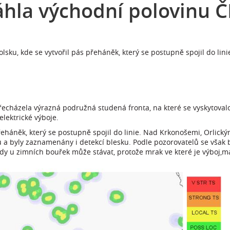
hla východní polovinu Č
sku, kde se vytvořil pás přeháněk, který se postupně spojil do lini
cházela výrazná podružná studená fronta, na které se vyskytovalo 
elektrické výboje.
řeháněk, který se postupně spojil do linie. Nad Krkonošemi, Orlický
ku a byly zaznamenány i detekcí blesku. Podle pozorovatelů se však bl
dy u zimních bouřek může stávat, protože mrak ve které je výboj,má