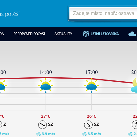
ás potěší
ODA
PŘEDPOVĚĎ POČASÍ
AKTUALITY
LETNÍ LETOVISKA
:00
14:00
17:00
20
°C
27
°C
26
°C
2
Z
SZ
SZ
7 m/s
3.9 m/s
3.5 m/s
2