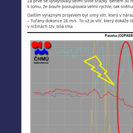
Za prvé se vyskytovaly velmi silné srážky. Během 30
k tomu, že bouře postupovala velmi rychle, tak sněhu
Dalším výrazným projevem byl silný vítr, který v nár
– Tuřany dokonce 26 m/s. To už je vítr, který dokáže 
v nížinách tzv. bílá tma.