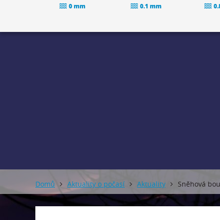
0 mm
0.1 mm
0
Domů
Aktuality o počasí
Aktuality
Sněhová bou