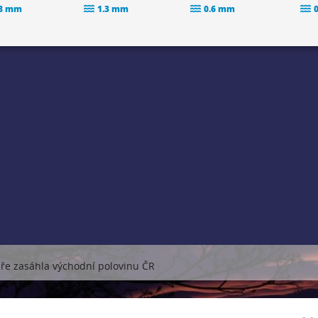
.8 mm
1.3 mm
0.6 mm
ře zasáhla východní polovinu ČR