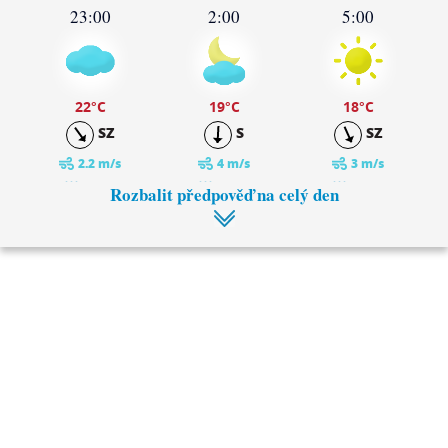
23:00
2:00
5:00
22
°C
19
°C
18
°C
SZ
S
SZ
2.2 m/s
4 m/s
3 m/s
0 mm
0 mm
0 mm
Rozbalit předpověď na celý den
8:00
11:00
20
°C
21
°C
S
SZ
2.3 m/s
1.4 m/s
0 mm
0 mm