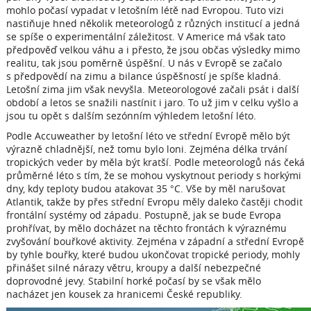
mohlo počasí vypadat v letošním létě nad Evropou. Tuto vizi
nastiňuje hned několik meteorologů z různých institucí a jedná
se spíše o experimentální záležitost. V Americe má však tato
předpověď velkou váhu a i přesto, že jsou občas výsledky mimo
realitu, tak jsou poměrně úspěšní. U nás v Evropě se začalo
s předpovědí na zimu a bilance úspěšností je spíše kladná.
Letošní zima jim však nevyšla. Meteorologové začali psát i další
období a letos se snažili nastínit i jaro. To už jim v celku vyšlo a
jsou tu opět s dalším sezónním výhledem letošní léto.
Podle Accuweather by letošní léto ve střední Evropě mělo být
výrazně chladnější, než tomu bylo loni. Zejména délka trvání
tropických veder by měla být kratší. Podle meteorologů nás čeká
průměrné léto s tím, že se mohou vyskytnout periody s horkými
dny, kdy teploty budou atakovat 35 °C. Vše by měl narušovat
Atlantik, takže by přes střední Evropu měly daleko častěji chodit
frontální systémy od západu. Postupně, jak se bude Evropa
prohřívat, by mělo docházet na těchto frontách k výraznému
zvyšování bouřkové aktivity. Zejména v západní a střední Evropě
by tyhle bouřky, které budou ukončovat tropické periody, mohly
přinášet silné nárazy větru, kroupy a další nebezpečné
doprovodné jevy. Stabilní horké počasí by se však mělo
nacházet jen kousek za hranicemi České republiky.