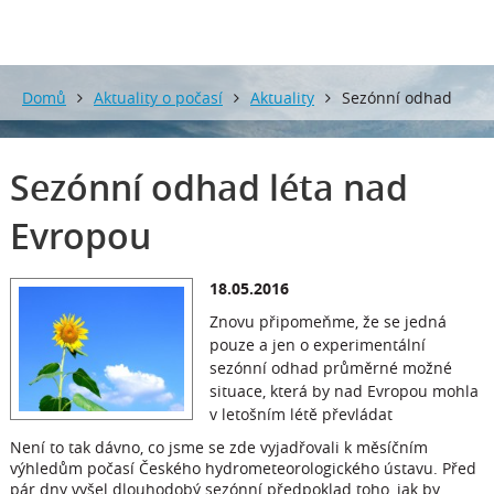
Domů
Aktuality o počasí
Aktuality
Sezónní odhad
léta nad Evropou
Sezónní odhad léta nad
Evropou
18.05.2016
Znovu připomeňme, že se jedná
pouze a jen o experimentální
sezónní odhad průměrné možné
situace, která by nad Evropou mohla
v letošním létě převládat
Není to tak dávno, co jsme se zde vyjadřovali k měsíčním
výhledům počasí Českého hydrometeorologického ústavu. Před
pár dny vyšel dlouhodobý sezónní předpoklad toho, jak by