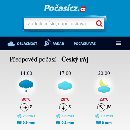
OBLAČNOST
RADAR
POČASÍ U VÁS
Český ráj
Předpověď počasí -
14:00
17:00
20:00
30
°C
28
°C
23
°C
Z
S
JV
2.9 m/s
3.6 m/s
2.2 m/s
0.9 mm
0.2 mm
0 mm