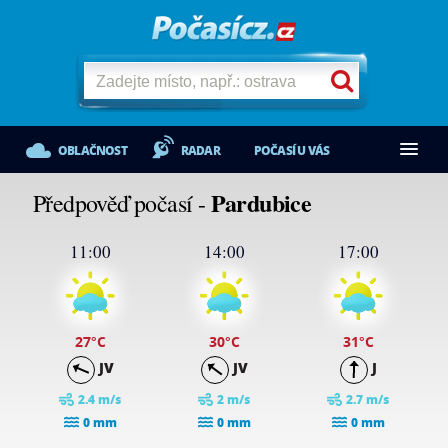
OBLAČNOST
RADAR
POČASÍ U VÁS
Pardubice
Předpověď počasí -
11:00
14:00
17:00
27
°C
30
°C
31
°C
JV
JV
J
2.4 m/s
2 m/s
2.7 m/s
0 mm
0 mm
0 mm