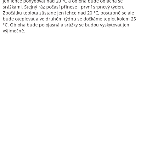
jen lehce pohybovat nad 20 °C a obloha bude oblačná se
srážkami. Stejný ráz počasí přinese i první srpnový týden.
Zpočátku teplota zůstane jen lehce nad 20 °C, postupně se ale
bude oteplovat a ve druhém týdnu se dočkáme teplot kolem 25
°C. Obloha bude polojasná a srážky se budou vyskytovat jen
výjimečně.