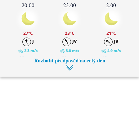
20:00
23:00
2:00
27
°C
23
°C
21
°C
J
JV
JV
2.3 m/s
3.8 m/s
4.9 m/s
0 mm
0 mm
0 mm
Rozbalit předpověď na celý den
5:00
8:00
20
°C
20
°C
JV
JV
4.6 m/s
4.5 m/s
0 mm
0 mm