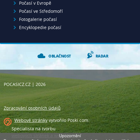
Počasí v Evropě
Počasí ve Středomoří
Fotogalerie počasí
Encyklopedie počasí
OBLAČNOST
RADAR
POCASICZ.CZ
| 2026
Zpracování osobních údajů
Webové stránky
vytvořilo
Poski.com
.
Specialista na tvorbu
webových stránek a webdesign
.
Upozornění