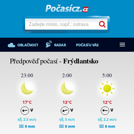
OBLAČNOST
RADAR
POČASÍ U VÁS
Frýdlantsko
Předpověď počasí -
23:00
2:00
5:00
17
°C
13
°C
12
°C
V
V
V
2.5 m/s
3 m/s
2.2 m/s
0 mm
0 mm
0 mm