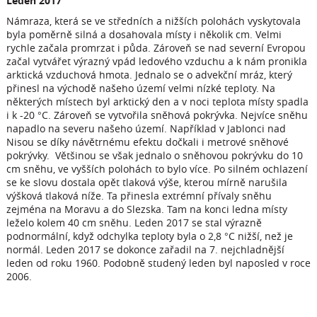
Leden 2017
Námraza, která se ve středních a nižších polohách vyskytovala
byla poměrně silná a dosahovala místy i několik cm. Velmi
rychle začala promrzat i půda. Zároveň se nad severní Evropou
začal vytvářet výrazný vpád ledového vzduchu a k nám pronikla
arktická vzduchová hmota. Jednalo se o advekční mráz, který
přinesl na východě našeho území velmi nízké teploty. Na
některých místech byl arktický den a v noci teplota místy spadla
i k -20 °C. Zároveň se vytvořila sněhová pokrývka. Nejvíce sněhu
napadlo na severu našeho území. Například v Jablonci nad
Nisou se díky návětrnému efektu dočkali i metrové sněhové
pokrývky. Většinou se však jednalo o sněhovou pokrývku do 10
cm sněhu, ve vyšších polohách to bylo více. Po silném ochlazení
se ke slovu dostala opět tlaková výše, kterou mírně narušila
výšková tlaková níže. Ta přinesla extrémní přívaly sněhu
zejména na Moravu a do Slezska. Tam na konci ledna místy
leželo kolem 40 cm sněhu. Leden 2017 se stal výrazně
podnormální, když odchylka teploty byla o 2,8 °C nižší, než je
normál. Leden 2017 se dokonce zařadil na 7. nejchladnější
leden od roku 1960. Podobně studený leden byl naposled v roce
2006.