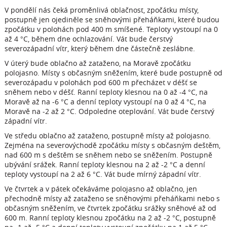
V pondělí nás čeká proměnlivá oblačnost, zpočátku místy,
postupně jen ojediněle se sněhovými přeháňkami, které budou
zpočátku v polohách pod 400 m smíšené. Teploty vystoupí na 0
až 4 °C, během dne ochlazování. Vát bude čerstvý
severozápadní vítr, který během dne částečně zeslábne.
V úterý bude oblačno až zataženo, na Moravě zpočátku
polojasno. Místy s občasným sněžením, které bude postupně od
severozápadu v polohách pod 600 m přecházet v déšť se
sněhem nebo v déšť. Ranní teploty klesnou na 0 až -4 °C, na
Moravě až na -6 °C a denní teploty vystoupí na 0 až 4 °C, na
Moravě na -2 až 2 °C. Odpoledne oteplování. Vát bude čerstvý
západní vítr.
Ve středu oblačno až zataženo, postupně místy až polojasno.
Zejména na severovýchodě zpočátku místy s občasným deštěm,
nad 600 m s deštěm se sněhem nebo se sněžením. Postupně
ubývání srážek. Ranní teploty klesnou na 2 až -2 °C a denní
teploty vystoupí na 2 až 6 °C. Vát bude mírný západní vítr.
Ve čtvrtek a v pátek očekáváme polojasno až oblačno, jen
přechodně místy až zataženo se sněhovými přeháňkami nebo s
občasným sněžením, ve čtvrtek zpočátku srážky sněhové až od
600 m. Ranní teploty klesnou zpočátku na 2 až -2 °C, postupně