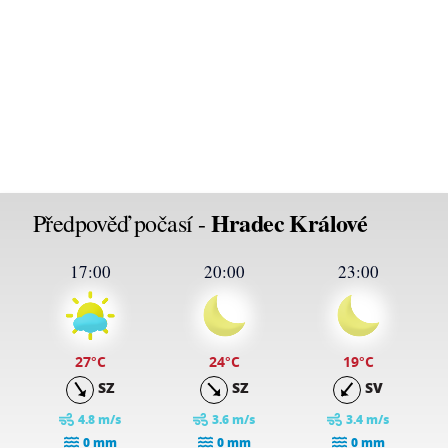
Hradec Králové
Předpověď počasí -
17:00
20:00
23:00
27
°C
24
°C
19
°C
SZ
SZ
SV
4.8 m/s
3.6 m/s
3.4 m/s
0 mm
0 mm
0 mm