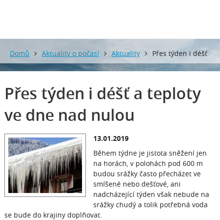
Domů
Aktuality o počasí
Aktuality
Přes týden i déšť
a teploty ve dne nad nulou
Přes týden i déšť a teploty
ve dne nad nulou
13.01.2019
Během týdne je jistota sněžení jen
na horách, v polohách pod 600 m
budou srážky často přecházet ve
smíšené nebo dešťové, ani
nadcházející týden však nebude na
srážky chudý a tolik potřebná voda
se bude do krajiny doplňovat.