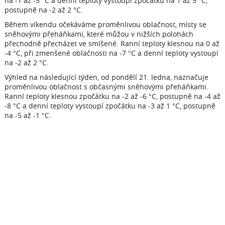
na -1 až -5 °C a denní teploty vystoupí zpočátku na 1 až 5 °C,
postupně na -2 až 2 °C.
Během víkendu očekáváme proměnlivou oblačnost, místy se
sněhovými přeháňkami, které můžou v nižších polohách
přechodně přecházet ve smíšené. Ranní teploty klesnou na 0 až
-4 °C, při zmenšené oblačnosti na -7 °C a denní teploty vystoupí
na -2 až 2 °C.
Výhled na následující týden, od pondělí 21. ledna, naznačuje
proměnlivou oblačnost s občasnými sněhovými přeháňkami.
Ranní teploty klesnou zpočátku na -2 až -6 °C, postupně na -4 až
-8 °C a denní teploty vystoupí zpočátku na -3 až 1 °C, postupně
na -5 až -1 °C.