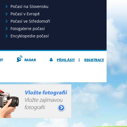
Počasí na Slovensku
Počasí v Evropě
Počasí ve Středomoří
Fotogalerie počasí
Encyklopedie počasí
ST
RADAR
PŘIHLÁSIT
REGISTRACE