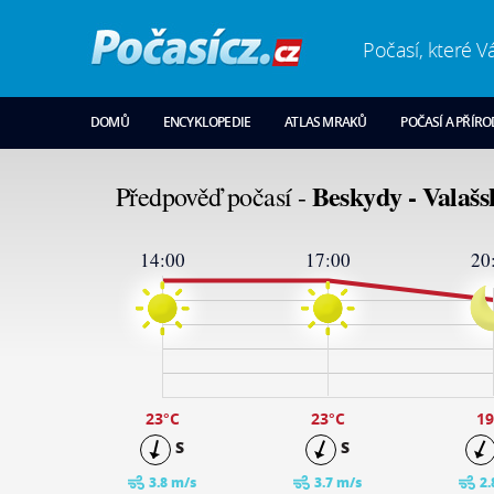
Počasí, které V
DOMŮ
ENCYKLOPEDIE
ATLAS MRAKŮ
POČASÍ A PŘÍR
Beskydy - Valašs
Předpověď počasí -
14:00
17:00
20
24
19
14
9
4
-1
23
°C
23
°C
19
S
S
3.8 m/s
3.7 m/s
2.