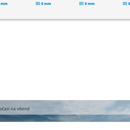
 mm
0 mm
0 mm
očasí na víkend