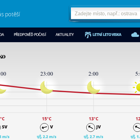
ás potěší
ODA
PŘEDPOVĚĎ POČASÍ
AKTUALITY
LETNÍ LETOVISKA
ko
:00
23:00
2:00
5
°C
15
°C
13
°C
1
SV
V
JV
8 m/s
2.2 m/s
2.7 m/s
1