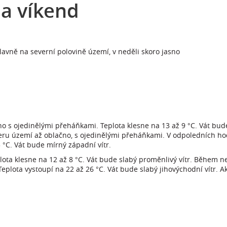
a víkend
lavně na severní polovině území, v neděli skoro jasno
o s ojedinělými přeháňkami. Teplota klesne na 13 až 9 °C. Vát bude
eru území až oblačno, s ojedinělými přeháňkami. V odpoledních ho
 °C. Vát bude mírný západní vítr.
lota klesne na 12 až 8 °C. Vát bude slabý proměnlivý vítr. Během n
eplota vystoupí na 22 až 26 °C. Vát bude slabý jihovýchodní vítr. Ak