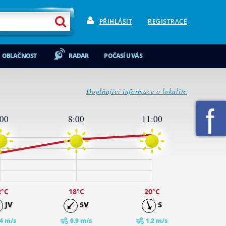
PŘIHLÁSIT
REGISTRACE
OBLAČNOST
RADAR
POČASÍ U VÁS
Doplňující informace o lokalitě
:00
8:00
11:00
2
°C
18
°C
20
°C
JV
SV
S
.4 m/s
0.9 m/s
1.2 m/s