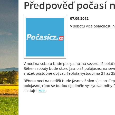
Předpověď počasí n
07.09.2012
V sobotu více oblačnosti h
V noci na sobotu bude polojasno, na severu až oblačn
Během soboty bude skoro jasno až polojasno, na sev
srážek postupně ubývat. Teplota vystoupí na 21 až 25
Během noci na neděli bude jasno až skoro jasno. Tep
polojasno, ráno se budou ojediněle vyskytovat mlhy. T
sledujte
zde.