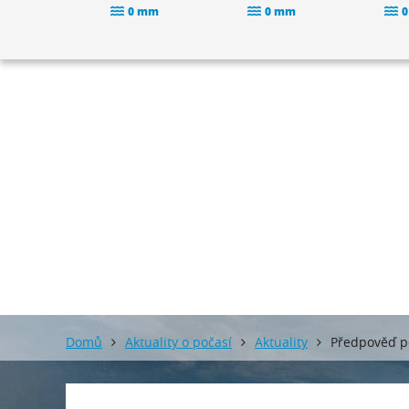
0 mm
0 mm
0
Domů
Aktuality o počasí
Aktuality
Předpověď p