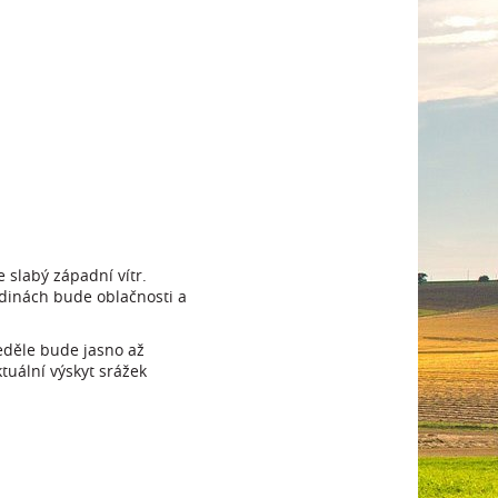
 slabý západní vítr.
dinách bude oblačnosti a
eděle bude jasno až
tuální výskyt srážek