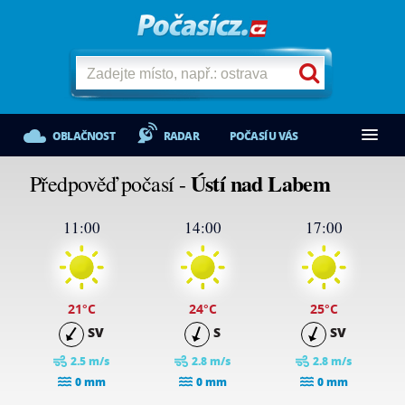
OBLAČNOST
RADAR
POČASÍ U VÁS
Ústí nad Labem
Předpověď počasí -
11:00
14:00
17:00
21
°C
24
°C
25
°C
SV
S
SV
2.5 m/s
2.8 m/s
2.8 m/s
0 mm
0 mm
0 mm