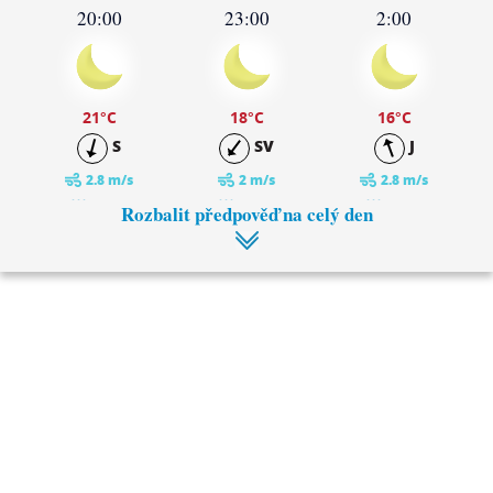
20:00
23:00
2:00
21
°C
18
°C
16
°C
S
SV
J
2.8 m/s
2 m/s
2.8 m/s
0 mm
0 mm
0 mm
Rozbalit předpověď na celý den
5:00
8:00
14
°C
14
°C
J
J
3.1 m/s
3.2 m/s
0 mm
0 mm