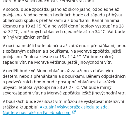
které bude velká oblačnost s četnými srážkami.
V sobotu bude zpočátku jasno až skoro jasno, odpoledne až
polojasno. V odpoledních hodinách bude od západu přibývat
oblačnosti spolu s přeháňkami a s bouřkami. Ranní minima
klesnou na 19 až 15 °C a nejvyšší denní teploty vystoupí na 28
až 32 °C, v nížinných oblastech ojediněle až na 34 °C. Vát bude
mírný vítr jižních směrů.
V noci na neděli bude oblačno až zataženo s přeháňkami, nebo
s občasným deštěm a s bouřkami. Na Moravě zpočátku ještě
polojasno. Teplota klesne na 18 až 14 °C. Vát bude mírný
západní vítr, na Moravě většinou ještě jihovýchodní vítr.
V neděli bude většinou oblačno až zataženo s občasným
deštěm, nebo s přeháňkami a s bouřkami. Během odpoledních
a podvečerních hodin bude postupně oblačnosti a srážek
ubývat. Teplota vystoupí na 23 až 27 °C. Vát bude mírný
severozápadní vítr, na Moravě zpočátku ještě jihovýchodní vítr.
V bouřkách bude zesilovat vítr, můžou se vyskytovat intenzivní
srážky a krupobití.
Aktuální výskyt srážek sledujte zde.
Najdete nás také na Facebook.com