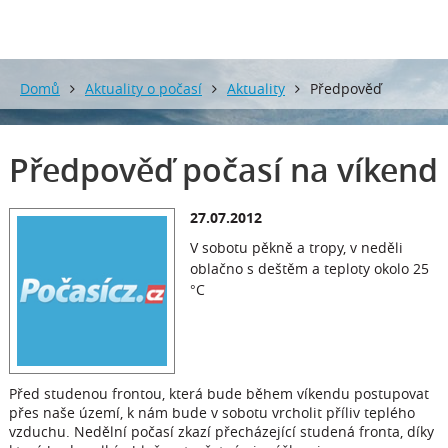
Domů
Aktuality o počasí
Aktuality
Předpověď
počasí na víkend
Předpověď počasí na víkend
27.07.2012
V sobotu pěkně a tropy, v neděli
oblačno s deštěm a teploty okolo 25
°C
Před studenou frontou, která bude během víkendu postupovat
přes naše území, k nám bude v sobotu vrcholit příliv teplého
vzduchu. Nedělní počasí zkazí přecházející studená fronta, díky