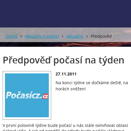
Domů
Aktuality o počasí
Aktuality
Předpověď
počasí na týden
Předpověď počasí na týden
27.11.2011
Na konci týdne se dočkáme deště, na
horách sněžení
V první polovině týdne bude počasí u nás stále ovlivňovat oblast
tlakové výše. A tak od pondělí do středy bude nadále vládnout