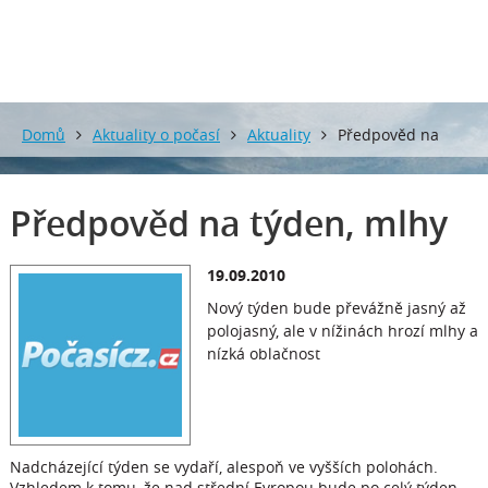
Domů
Aktuality o počasí
Aktuality
Předpověd na
týden, mlhy
Předpověd na týden, mlhy
19.09.2010
Nový týden bude převážně jasný až
polojasný, ale v nížinách hrozí mlhy a
nízká oblačnost
Nadcházející týden se vydaří, alespoň ve vyšších polohách.
Vzhledem k tomu, že nad střední Evropou bude po celý týden