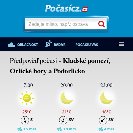
OBLAČNOST
RADAR
POČASÍ U VÁS
Kladské pomezí,
Předpověď počasí -
Orlické hory a Podorlicko
17:00
20:00
23:00
25
°C
21
°C
18
°C
S
SV
SV
3.5 m/s
3.9 m/s
4 m/s