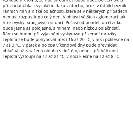
převládat oblast vysokého tlaku vzduchu, hrozí v údolích vznik
ranních mlh a nízké oblačnosti, která se v některých případech
nemusí rozpustit po celý den. V oblasti větších aglomerací tak
hrozí výskyt smogových situací. Počasí od pondělí do čtvrtku
bude jasné až polojasné, s mlhami nebo nízkou oblačností.
Ráno se budou při vyjasnění vyskytovat přízemní mrazíky.
Teplota se bude pohybovat mezi 16 až 20 °C, v noci poklesne na
7 až 3 °C. V pátek a po oba víkendové dny bude převládat
oblačná až zatažená obloha s deštěm, nebo s přeháňkami.
Teplota vystoupí na 17 až 21 °C, v noci klesne na 12 až 8 °C.