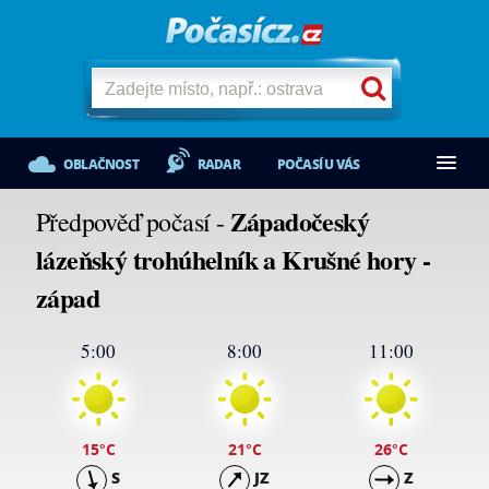
OBLAČNOST
RADAR
POČASÍ U VÁS
Západočeský
Předpověď počasí -
lázeňský trohúhelník a Krušné hory -
západ
5:00
8:00
11:00
15
°C
21
°C
26
°C
S
JZ
Z