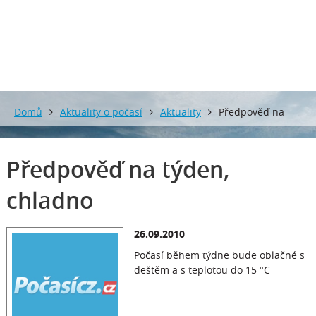
0 mm
0 mm
Domů
Aktuality o počasí
Aktuality
Předpověď na
týden, chladno
Předpověď na týden,
chladno
26.09.2010
Počasí během týdne bude oblačné s
deštěm a s teplotou do 15 °C