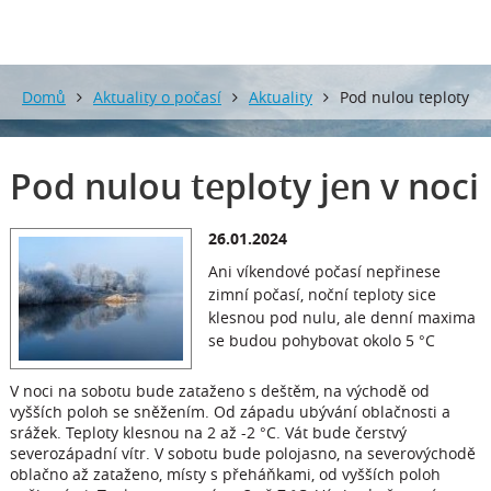
Domů
Aktuality o počasí
Aktuality
Pod nulou teploty
jen v noci
Pod nulou teploty jen v noci
26.01.2024
Ani víkendové počasí nepřinese
zimní počasí, noční teploty sice
klesnou pod nulu, ale denní maxima
se budou pohybovat okolo 5 °C
V noci na sobotu bude zataženo s deštěm, na východě od
vyšších poloh se sněžením. Od západu ubývání oblačnosti a
srážek. Teploty klesnou na 2 až -2 °C. Vát bude čerstvý
severozápadní vítr. V sobotu bude polojasno, na severovýchodě
oblačno až zataženo, místy s přeháňkami, od vyšších poloh