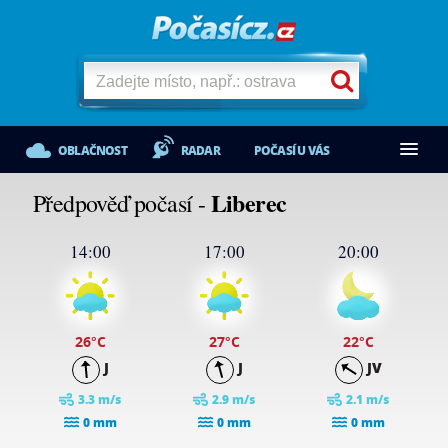
OBLAČNOST
RADAR
POČASÍ U VÁS
Liberec
Předpověď počasí -
14:00
17:00
20:00
26
°C
27
°C
22
°C
J
J
JV
3.3 m/s
2.9 m/s
2.1 m/s
0 mm
0 mm
0 mm