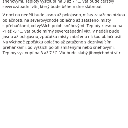
sněhovými. Teploty vystoupí na 3 až 7 °C. Vát bude čerstvý
severozápadní vítr, který bude během dne slábnout.
V noci na neděli bude jasno až polojasno, místy zataženo nízkou
oblačností, na severovýchodě oblačno až zataženo, místy
s přeháňkami, od vyšších poloh sněhovými. Teploty klesnou na
-1 až -5 °C. Vát bude mírný severozápadní vítr. V neděli bude
jasno až polojasno, zpočátku místy zataženo nízkou oblačností.
Na východě zpočátku oblačno až zataženo s doznívajícími
přeháňkami, od vyšších poloh smíšenými nebo sněhovými.
Teploty vystoupí na 3 až 7 °C. Vát bude slabý jihovýchodní vítr.