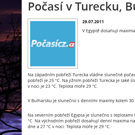
Počasí v Turecku, B
29.07.2011
V Egyptě dosahují maxima
Na západním pobřeží Turecka vládne slunečné počasí 
pobřeží je 25 °C. Na jižním pobřeží Turecka je také s
v noci je 23 °C. Teplota moře 29 °C.
V Bulharsku je slunečno s denními maximy kolem 30 °C
Na severním pobřeží Egypta je slunečno s teplotami v
°C. Na východním pobřeží dosahují denní maxima na 4
dne a 27 °C v noci. Teplota moře je 29 °C.