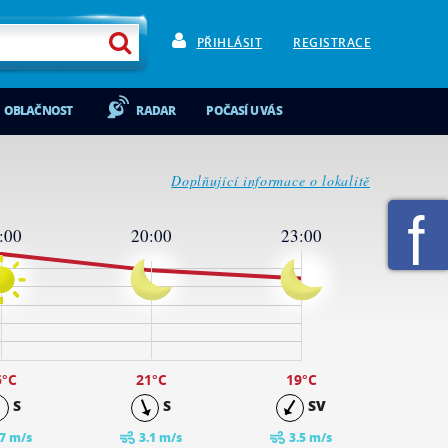
PŘIHLÁSIT
REGISTRACE
OBLAČNOST
RADAR
POČASÍ U VÁS
Doplňující informace o lokalitě
:00
20:00
23:00
5
°C
21
°C
19
°C
S
S
SV
.7 m/s
3.1 m/s
3.5 m/s