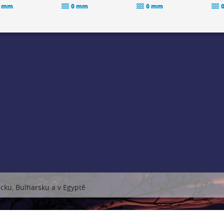
 mm
0 mm
0 mm
ecku, Bulharsku a v Egyptě