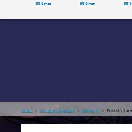
0 mm
0 mm
0
Domů
Aktuality o počasí
Aktuality
Počasí v Tur