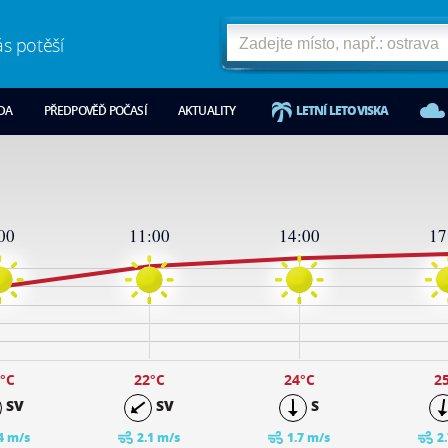
ás potěší
ODA
PŘEDPOVĚĎ POČASÍ
AKTUALITY
LETNÍ LETOVISKA
00
11:00
14:00
17
°C
22
°C
24
°C
2
SV
SV
S
4 m/s
2.1 m/s
1.7 m/s
2