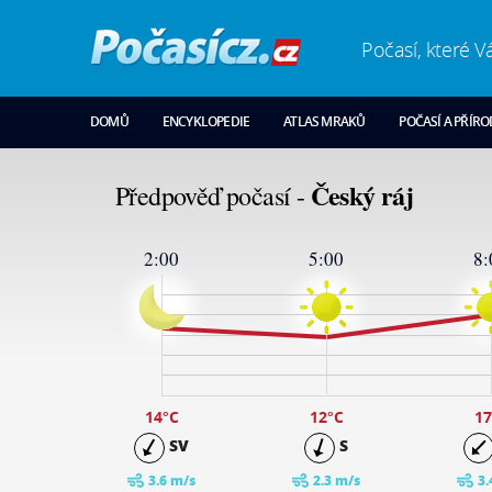
Počasí, které V
DOMŮ
ENCYKLOPEDIE
ATLAS MRAKŮ
POČASÍ A PŘÍR
Český ráj
Předpověď počasí -
2:00
5:00
8:
26
24
19
14
9
4
-1
14
°C
12
°C
17
SV
S
3.6 m/s
2.3 m/s
3.