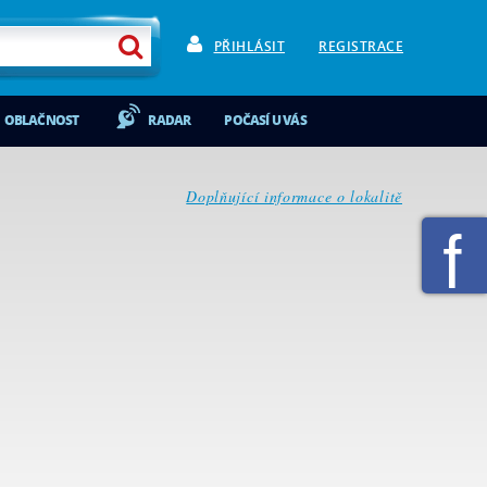
PŘIHLÁSIT
REGISTRACE
OBLAČNOST
RADAR
POČASÍ U VÁS
Doplňující informace o lokalitě