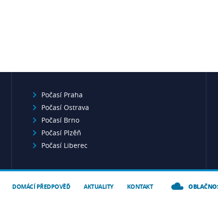
Počasí Praha
Počasí Ostrava
Počasí Brno
Počasí Plzěň
Počasí Liberec
DOMÁCÍ PŘEDPOVĚĎ
AKTUALITY
KONTAKT
OBLAČNO