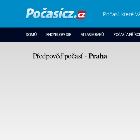
Počasí, které V
DOMŮ
ENCYKLOPEDIE
ATLAS MRAKŮ
POČASÍ A PŘÍR
Praha
Předpověď počasí -