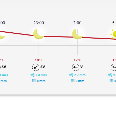
:00
23:00
2:00
5
°C
18
°C
17
°C
1
SV
SV
V
8 m/s
2.4 m/s
2.7 m/s
1
 mm
0 mm
0 mm