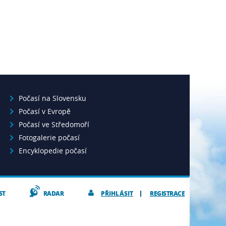
Počasí na Slovensku
Počasí v Evropě
Počasí ve Středomoří
Fotogalerie počasí
Encyklopedie počasí
ST
RADAR
PŘIHLÁSIT
REGISTRACE