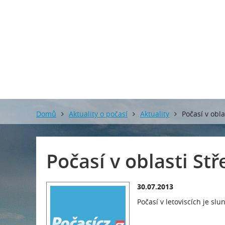
Domů
Aktuality o počasí
Aktuality
Počasí v obl
Počasí v oblasti S
30.07.2013
Počasí v letoviscích je sl