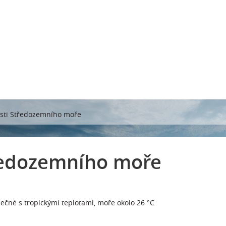
asti Středozemního moře
tředozemního moře
unečné s tropickými teplotami, moře okolo 26 °C