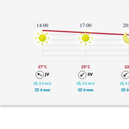
14:00
17:00
20
28
24
19
14
9
4
-1
27
°C
25
°C
23
JV
SV
2.3 m/s
3.2 m/s
3.
0 mm
0 mm
0