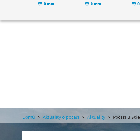
0 mm
0 mm
0
Domů
Aktuality o počasí
Aktuality
Počasí u St