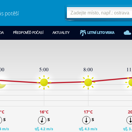
ás potěší
ODA
PŘEDPOVĚĎ POČASÍ
AKTUALITY
LETNÍ LETOVISKA
00
5:00
8:00
11
°C
16
°C
17
°C
2
S
S
S
4 m/s
4.2 m/s
4.3 m/s
3