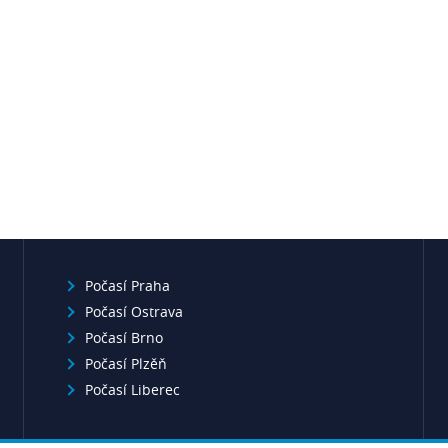
Počasí Praha
Počasí Ostrava
Počasí Brno
Počasí Plzěň
Počasí Liberec