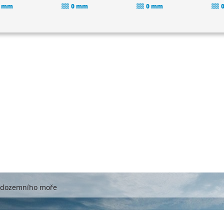
 mm
0 mm
0 mm
ředozemního moře