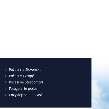
Počasí na Slovensku
Počasí v Evropě
Počasí ve Středomoří
Fotogalerie počasí
Encyklopedie počasí