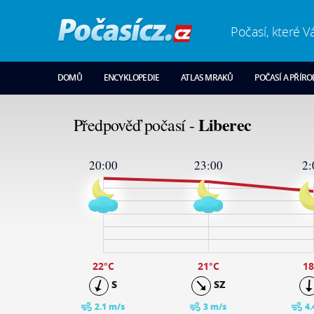
Počasí, které V
DOMŮ
ENCYKLOPEDIE
ATLAS MRAKŮ
POČASÍ A PŘÍR
Liberec
Předpověď počasí -
20:00
23:00
2:
23
19
15
11
7
3
-1
22
°C
21
°C
18
S
SZ
2.1 m/s
3 m/s
4.