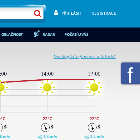
PŘIHLÁSIT
REGISTRACE
OBLAČNOST
RADAR
POČASÍ U VÁS
Doplňující informace o lokalitě
:00
14:00
17:00
0
°C
22
°C
22
°C
S
S
S
.8 m/s
3.4 m/s
3.4 m/s