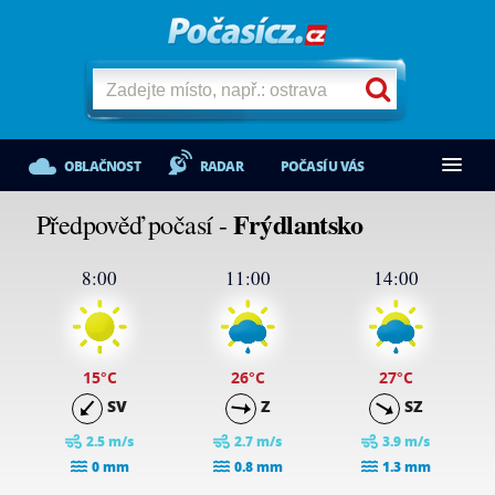
OBLAČNOST
RADAR
POČASÍ U VÁS
Frýdlantsko
Předpověď počasí -
8:00
11:00
14:00
15
°C
26
°C
27
°C
SV
Z
SZ
2.5 m/s
2.7 m/s
3.9 m/s
0 mm
0.8 mm
1.3 mm