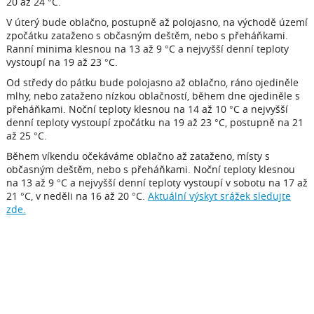
20 až 24 °C.
V úterý bude oblačno, postupně až polojasno, na východě území
zpočátku zataženo s občasným deštěm, nebo s přeháňkami.
Ranní minima klesnou na 13 až 9 °C a nejvyšší denní teploty
vystoupí na 19 až 23 °C.
Od středy do pátku bude polojasno až oblačno, ráno ojediněle
mlhy, nebo zataženo nízkou oblačností, během dne ojediněle s
přeháňkami. Noční teploty klesnou na 14 až 10 °C a nejvyšší
denní teploty vystoupí zpočátku na 19 až 23 °C, postupně na 21
až 25 °C.
Během víkendu očekáváme oblačno až zataženo, místy s
občasným deštěm, nebo s přeháňkami. Noční teploty klesnou
na 13 až 9 °C a nejvyšší denní teploty vystoupí v sobotu na 17 až
21 °C, v neděli na 16 až 20 °C.
Aktuální výskyt srážek sledujte
zde.