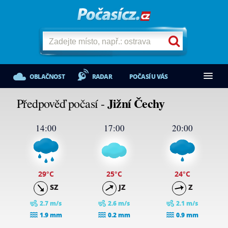
OBLAČNOST
RADAR
POČASÍ U VÁS
Jižní Čechy
Předpověď počasí -
14:00
17:00
20:00
29
°C
25
°C
24
°C
SZ
JZ
Z
2.7 m/s
2.6 m/s
2.1 m/s
1.9 mm
0.2 mm
0.9 mm