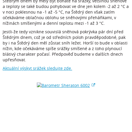
Štědrým dnem by měly být bohaté na srážky, většinou sněhové
a teploty se také budou pohybovat ve dne jen kolem -2 až 2 °C a
v noci poklesnou na -1 až -5 °C, na Štědrý den však zatím
očekáváme oblačnou oblohu se sněhovými přeháňkami, v
nížinách smíšenými a denní teplotu mezi -1 až 3 °C.
Jestli-že tedy vznikne souvislá sněhová pokrývka pár dní před
Štědrým dnem, což je od středních poloh pravděpodobné, pak
by i na Štědrý den měl zůstat sníh ležet. Horší to bude v oblasti
nížin, kde očekáváme spíše srážky smíšené a z toho plynoucí
blátivý charakter počasí. Předpověď budeme v dalších dnech
upřesňovat.
Aktuální výskyt srážek sledujte zde.