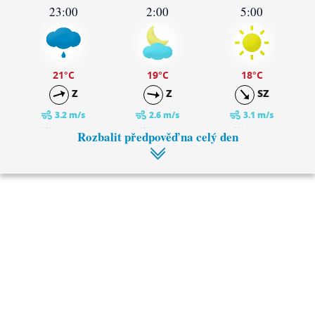
23:00
2:00
5:00
21
°C
19
°C
18
°C
Z
Z
SZ
3.2 m/s
2.6 m/s
3.1 m/s
0.8 mm
0 mm
0 mm
Rozbalit předpověď na celý den
8:00
11:00
19
°C
20
°C
SZ
SZ
3 m/s
3 m/s
0 mm
0 mm