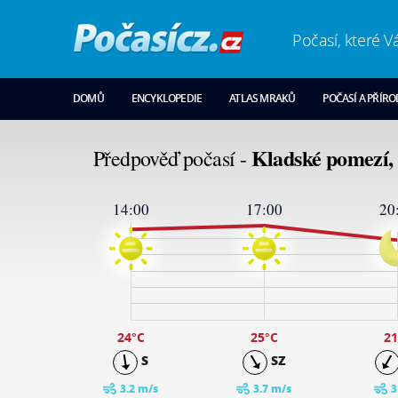
Počasí, které V
DOMŮ
ENCYKLOPEDIE
ATLAS MRAKŮ
POČASÍ A PŘÍR
Kladské pomezí, 
Předpověď počasí -
14:00
17:00
20
26
24
19
14
9
4
-1
24
°C
25
°C
21
S
SZ
3.2 m/s
3.7 m/s
3