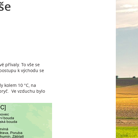
še
é přívaly. To vše se
 postupu k východu se
ly kolem 10 °C, na
 pryč. Ve vzduchu bylo