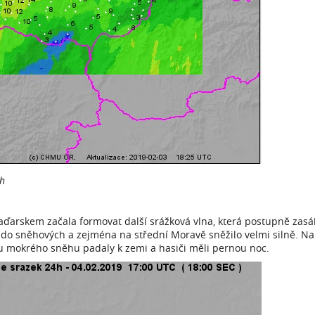
ch
rskem začala formovat další srážková vlna, která postupně zasá
 do sněhových a zejména na střední Moravě sněžilo velmi silně. N
 mokrého sněhu padaly k zemi a hasiči měli pernou noc.