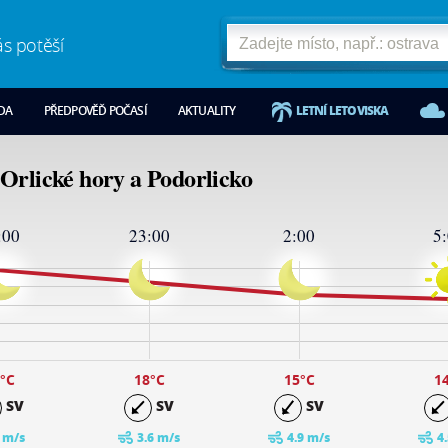
ás potěší
ODA
PŘEDPOVĚĎ POČASÍ
AKTUALITY
LETNÍ LETOVISKA
Orlické hory a Podorlicko
:00
23:00
2:00
5
°C
18
°C
15
°C
1
SV
SV
SV
 m/s
3.6 m/s
4.9 m/s
4