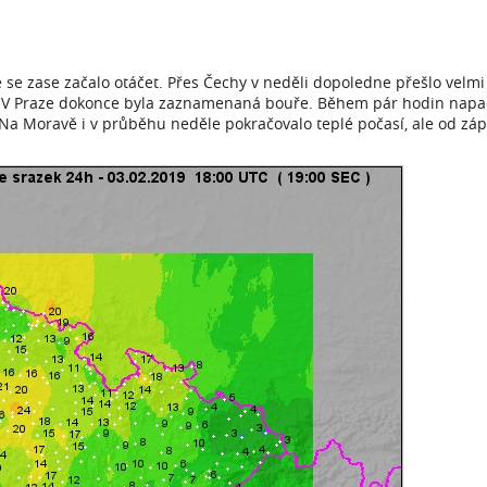
 se zase začalo otáčet. Přes Čechy v neděli dopoledne přešlo velmi
h. V Praze dokonce byla zaznamenaná bouře. Během pár hodin napa
 Na Moravě i v průběhu neděle pokračovalo teplé počasí, ale od z