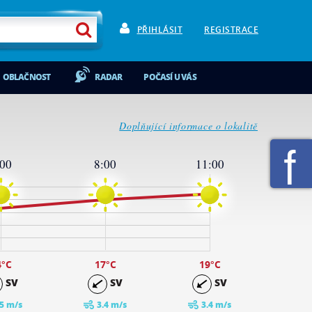
PŘIHLÁSIT
REGISTRACE
OBLAČNOST
RADAR
POČASÍ U VÁS
Doplňující informace o lokalitě
:00
8:00
11:00
4
°C
17
°C
19
°C
SV
SV
SV
.5 m/s
3.4 m/s
3.4 m/s