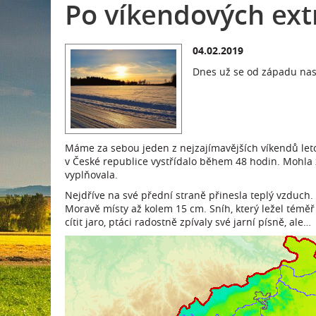
Po víkendových ext
04.02.2019
Dnes už se od západu naso
Máme za sebou jeden z nejzajímavějších víkendů letošn
v České republice vystřídalo během 48 hodin. Mohla 
vyplňovala.
Nejdříve na své přední straně přinesla teplý vzduch.
Moravě místy až kolem 15 cm. Sníh, který ležel témě
cítit jaro, ptáci radostně zpívaly své jarní písně, ale…