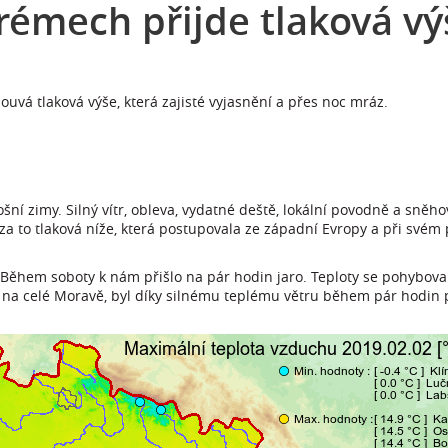
rémech přijde tlaková vý
uvá tlaková výše, která zajisté vyjasnění a přes noc mráz.
í zimy. Silný vítr, obleva, vydatné deště, lokální povodně a sněhov
za to tlaková níže, která postupovala ze západní Evropy a při svém
 Během soboty k nám přišlo na pár hodin jaro. Teploty se pohybova
ř na celé Moravě, byl díky silnému teplému větru během pár hodin