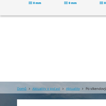
0 mm
0 mm
0
Domů
Aktuality o počasí
Aktuality
Po víkendový