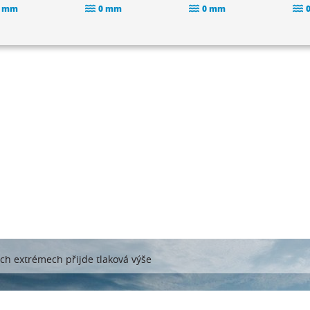
 mm
0 mm
0 mm
ch extrémech přijde tlaková výše