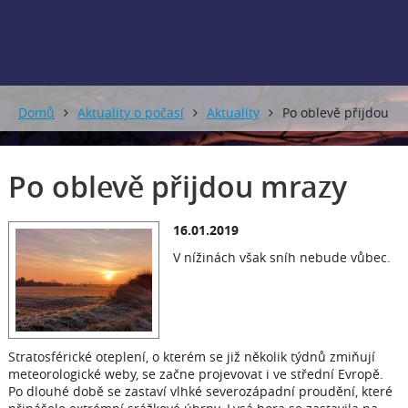
Domů
Aktuality o počasí
Aktuality
Po oblevě přijdou
mrazy
Po oblevě přijdou mrazy
16.01.2019
V nížinách však sníh nebude vůbec.
Stratosférické oteplení, o kterém se již několik týdnů zmiňují
meteorologické weby, se začne projevovat i ve střední Evropě.
Po dlouhé době se zastaví vlhké severozápadní proudění, které