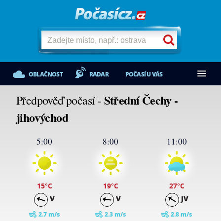
OBLAČNOST
RADAR
POČASÍ U VÁS
Střední Čechy -
Předpověď počasí -
jihovýchod
5:00
8:00
11:00
15
°C
19
°C
27
°C
V
V
JV
2.7 m/s
2.3 m/s
2.8 m/s