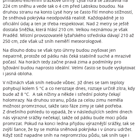
přinášelo extrémní srážkové úhrny. Lysá hora se zastavila na
224 cm sněhu a vede tak o 4 cm před Labskou boudou. Na
druhou stranu na konto Lysé hory se často řítí mnoho stížností,
že sněhová pokrývka neodpovídá realitě. Každopádně je to
oficiální údaj a ten je třeba respektovat. Nad 2 metry se ještě
dostala Sněžka, která hlásí 210 cm. Velkou neznámou je však
Praděd. Místní provozovatelé lyžařského střediska dávají 210 až
250 cm, zde však už sníh neměří meteorologové.
Na dlouho dobu se však tyto úhrny budou zvyšovat jen
nepatrně, protože od pátku nás čeká stabilně suché a mrazivé
počasí. Na horách tedy začne pravá zima a podmínky pro
lyžování budou naprosto ideální. Velmi často se bude vyskytovat
i jasná obloha.
V nížinách však sníh nebude vůbec. Již dnes se tam teploty
pohybují kolem 5 °C a co neroztaje dnes, roztaje určitě zítra, kdy
bude až 8 °C. A tak nížiny a někde i střední polohy čekají
holomrazy. Na druhou stranu, půda za celou zimu neměla
možnost promrznout, takže tato fáze zimy je také potřeba.
Z dnešního pohledu to vypadá, že v následujících sedmi dnech
nás výrazné srážky nečekají, takže od pátku bude moci půda
promrzat. Pokud na konci ledna přijdou výraznější srážky, tak se
zvýší šance, že by se mohla sněhová pokrývka i v únoru udržet.
Když totiž napadne sníh na nepromrzlou půdu, tak sníh taje i