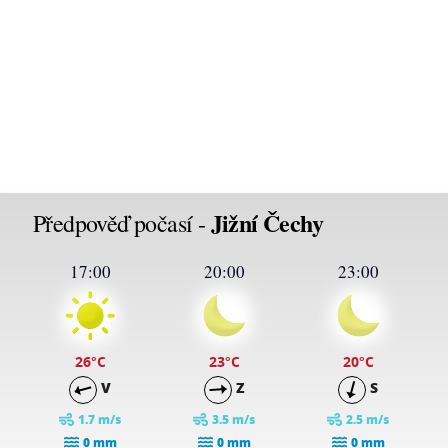
Jižní Čechy
Předpověď počasí -
17:00
20:00
23:00
26
°C
23
°C
20
°C
V
Z
S
1.7 m/s
3.5 m/s
2.5 m/s
0 mm
0 mm
0 mm