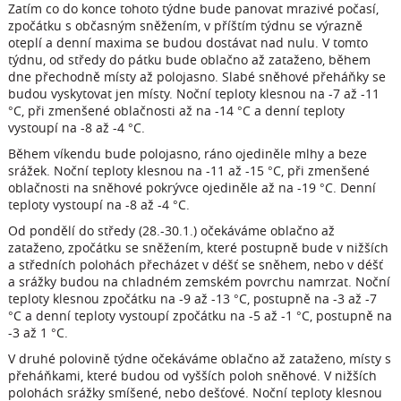
Zatím co do konce tohoto týdne bude panovat mrazivé počasí,
zpočátku s občasným sněžením, v příštím týdnu se výrazně
oteplí a denní maxima se budou dostávat nad nulu. V tomto
týdnu, od středy do pátku bude oblačno až zataženo, během
dne přechodně místy až polojasno. Slabé sněhové přeháňky se
budou vyskytovat jen místy. Noční teploty klesnou na -7 až -11
°C, při zmenšené oblačnosti až na -14 °C a denní teploty
vystoupí na -8 až -4 °C.
Během víkendu bude polojasno, ráno ojediněle mlhy a beze
srážek. Noční teploty klesnou na -11 až -15 °C, při zmenšené
oblačnosti na sněhové pokrývce ojediněle až na -19 °C. Denní
teploty vystoupí na -8 až -4 °C.
Od pondělí do středy (28.-30.1.) očekáváme oblačno až
zataženo, zpočátku se sněžením, které postupně bude v nižších
a středních polohách přecházet v déšť se sněhem, nebo v déšť
a srážky budou na chladném zemském povrchu namrzat. Noční
teploty klesnou zpočátku na -9 až -13 °C, postupně na -3 až -7
°C a denní teploty vystoupí zpočátku na -5 až -1 °C, postupně na
-3 až 1 °C.
V druhé polovině týdne očekáváme oblačno až zataženo, místy s
přeháňkami, které budou od vyšších poloh sněhové. V nižších
polohách srážky smíšené, nebo dešťové. Noční teploty klesnou