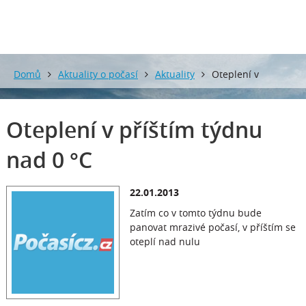
Domů
Aktuality o počasí
Aktuality
Oteplení v
příštím týdnu nad 0 °C
Oteplení v příštím týdnu
nad 0 °C
22.01.2013
Zatím co v tomto týdnu bude
panovat mrazivé počasí, v příštím se
oteplí nad nulu