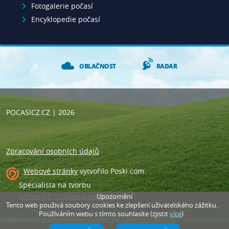
Fotogalerie počasí
Encyklopedie počasí
OBLAČNOST
RADAR
POCASICZ.CZ
| 2026
Zpracování osobních údajů
Webové stránky
vytvořilo
Poski.com
.
Specialista na tvorbu
webových stránek a webdesign
.
Upozornění
Tento web použivá soubory cookies ke zlepšení uživatelského zážitku.
Používáním webu s tímto souhlasíte (zjistit
více
).