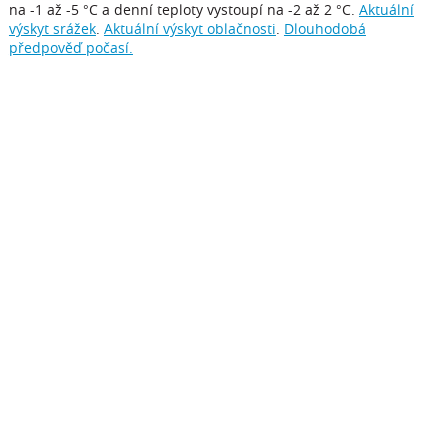
na -1 až -5 °C a denní teploty vystoupí na -2 až 2 °C.
Aktuální
výskyt srážek
.
Aktuální výskyt oblačnosti
.
Dlouhodobá
předpověď počasí.