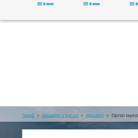
0 mm
0 mm
0
Domů
Aktuality o počasí
Aktuality
Oproti teplo