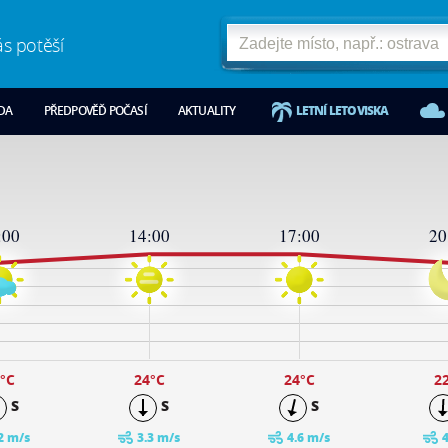
ás potěší
ODA
PŘEDPOVĚĎ POČASÍ
AKTUALITY
LETNÍ LETOVISKA
:00
14:00
17:00
20
°C
24
°C
24
°C
2
S
S
S
2 m/s
3.3 m/s
4.6 m/s