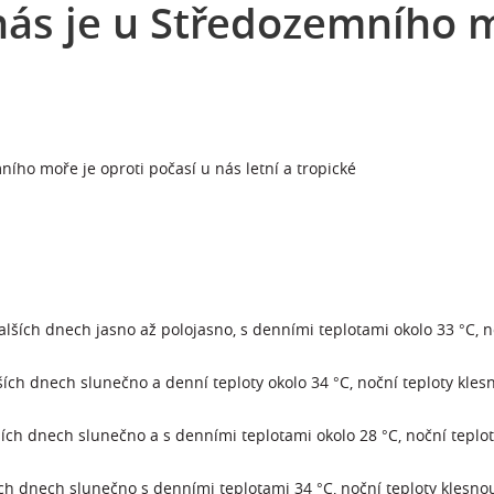
nás je u Středozemního 
ního moře je oproti počasí u nás letní a tropické
alších dnech jasno až polojasno, s denními teplotami okolo 33 °C, n
ších dnech slunečno a denní teploty okolo 34 °C, noční teploty kles
lších dnech slunečno a s denními teplotami okolo 28 °C, noční teplo
ších dnech slunečno s denními teplotami 34 °C, noční teploty klesno