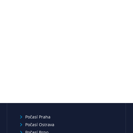
Počasí Praha
Počasí Ostrava
Počasí Brno