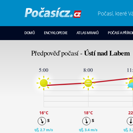
Počasí, které V
DOMŮ
ENCYKLOPEDIE
ATLAS MRAKŮ
POČASÍ A PŘÍR
Ústí nad Labem
Předpověď počasí -
5:00
8:00
11
25
24
19
14
9
4
-1
16
°C
18
°C
22
S
S
2.7 m/s
3.4 m/s
3.