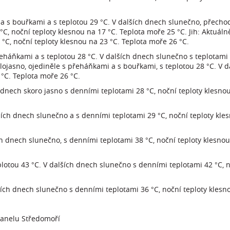
i a s bouřkami a s teplotou 29 °C. V dalších dnech slunečno, přech
C, noční teploty klesnou na 17 °C. Teplota moře 25 °C. Jih: Aktuáln
°C, noční teploty klesnou na 23 °C. Teplota moře 26 °C.
eháňkami a s teplotou 28 °C. V dalších dnech slunečno s teplotami 
lojasno, ojediněle s přeháňkami a s bouřkami, s teplotou 28 °C. V 
 °C. Teplota moře 26 °C.
h dnech skoro jasno s denními teplotami 28 °C, noční teploty klesno
ších dnech slunečno a s denními teplotami 29 °C, noční teploty kles
ch dnech slunečno, s denními teplotami 38 °C, noční teploty klesno
lotou 43 °C. V dalších dnech slunečno s denními teplotami 42 °C, n
lších dnech slunečno s denními teplotami 36 °C, noční teploty klesn
panelu Středomoří