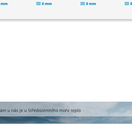
 mm
0 mm
0 mm
tám u nás je u Středozemního moře teplo