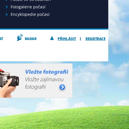
Fotogalerie počasí
Encyklopedie počasí
ST
RADAR
PŘIHLÁSIT
REGISTRACE