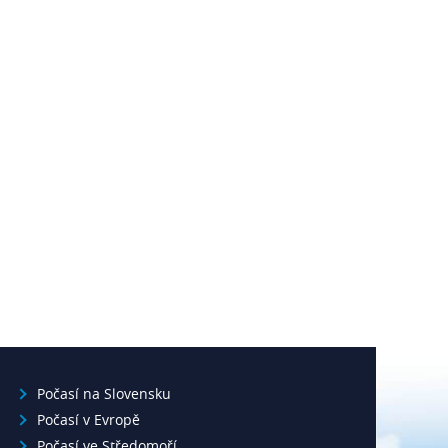
Počasí na Slovensku
Počasí v Evropě
Počasí ve Středomoří