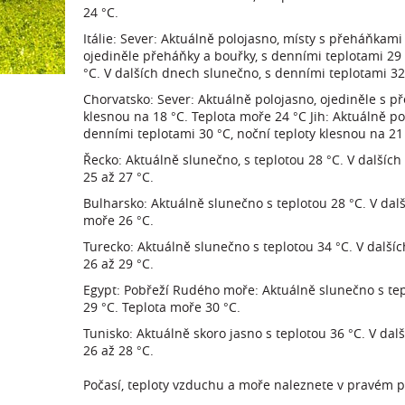
24 °C.
Itálie: Sever: Aktuálně polojasno, místy s přeháňkam
ojediněle přeháňky a bouřky, s denními teplotami 29 °
°C. V dalších dnech slunečno, s denními teplotami 32 
Chorvatsko: Sever: Aktuálně polojasno, ojediněle s př
klesnou na 18 °C. Teplota moře 24 °C Jih: Aktuálně po
denními teplotami 30 °C, noční teploty klesnou na 21
Řecko: Aktuálně slunečno, s teplotou 28 °C. V dalšíc
25 až 27 °C.
Bulharsko: Aktuálně slunečno s teplotou 28 °C. V dal
moře 26 °C.
Turecko: Aktuálně slunečno s teplotou 34 °C. V další
26 až 29 °C.
Egypt: Pobřeží Rudého moře: Aktuálně slunečno s tep
29 °C. Teplota moře 30 °C.
Tunisko: Aktuálně skoro jasno s teplotou 36 °C. V da
26 až 28 °C.
Počasí, teploty vzduchu a moře naleznete v pravém 