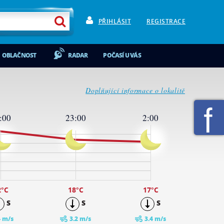
PŘIHLÁSIT
REGISTRACE
OBLAČNOST
RADAR
POČASÍ U VÁS
Doplňující informace o lokalitě
:00
23:00
2:00
2
°C
18
°C
17
°C
S
S
S
4 m/s
3.2 m/s
3.4 m/s