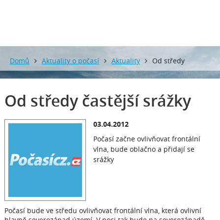
Domů
Aktuality o počasí
Aktuality
Od středy
častější srážky
Od středy častější srážky
03.04.2012
Počasí začne ovlivňovat frontální
vlna, bude oblačno a přidají se
srážky
Počasí bude ve středu ovlivňovat frontální vlna, která ovlivní
hlavně severozápad území. V noci tak bude na severozápadě