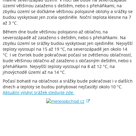
území většinou zataženo s deštěm, nebo s přeháňkami, na
zbytku území se dočkáme většinou polojasné oblohy a srážky se
budou vyskytovat jen zcela ojediněle. Noční teplota klesne na 7
až 3 °C.
Během dne bude většinou polojasno až oblačno, na
severozápadě až zataženo s deštěm, nebo s přeháňkami. Na
zbytku území se srážky budou vyskytovat jen ojediněle. Nejvyšší
teploty vystoupí na 15 až 19 °C, na severozápadě jen okolo 14
°C. I ve čtvrtek bude pokračovat počasí se zvětšenou oblačností,
bude většinou oblačno až zataženo s občasným deštěm, nebo s
přeháňkami. Nejvyšší teploty vystoupí na 8 až 12 °C, na
jihovýchodě území až na 14 °C.
Počasí bohaté na oblačnost a srážky bude pokračovat i v dalších
dnech a teploty se budou pohybovat nejčastěji okolo 10 °C.
Aktuální výskyt srážek sledujte zde.