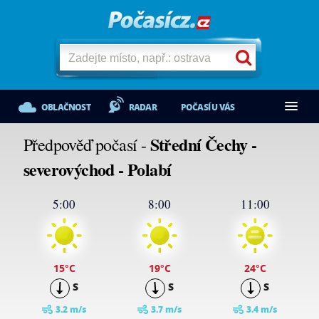
OBLAČNOST
RADAR
POČASÍ U VÁS
Střední Čechy -
Předpověď počasí -
severovýchod - Polabí
5:00
8:00
11:00
15
°C
19
°C
24
°C
S
S
S
3.2 m/s
3.7 m/s
3.4 m/s