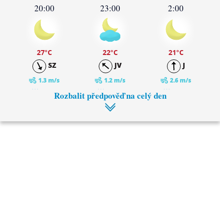
20:00
23:00
2:00
27
°C
22
°C
21
°C
SZ
JV
J
1.3 m/s
1.2 m/s
2.6 m/s
0 mm
0 mm
0 mm
Rozbalit předpověď na celý den
5:00
8:00
19
°C
18
°C
J
J
1 m/s
1.3 m/s
0 mm
0 mm