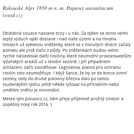
Rakouské Alpy 1850 m n. m. Papaver aurantiacum
(exod.cz)
Obdobná situace nastane brzy i u nás. Za týden se tento velmi
teplý vzduch opět dostane i nad naše území a na mnoha
místech už vykvetou sněženky, které se v minulých dnech začaly
pomalu ale jistě tlačit z půdy. Po sněženkách budou velmi
rychle následovat další rostliny, které neumožní provozovatelům
lyžařských areálů už v letošní sezóně, i při případném
ochlazení, začít zasněžovat. Legislativa, platná pro ochranu
rostlin toto neumožňuje. I když šance, že by se do konce zimní
sezóny, tedy do druhé poloviny března dalo po tomto
studenějším týdnu ještě někde lyžovat na přírodním nebo
umělém sněhu je minimální.
Meteo tým pocasicz.cz, Vám přeje příjemně prožitý silvestr a
úspěšný nový rok 2016 :)