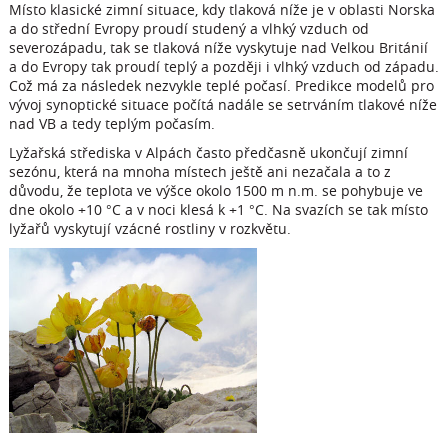
Místo klasické zimní situace, kdy tlaková níže je v oblasti Norska
a do střední Evropy proudí studený a vlhký vzduch od
severozápadu, tak se tlaková níže vyskytuje nad Velkou Británií
a do Evropy tak proudí teplý a později i vlhký vzduch od západu.
Což má za následek nezvykle teplé počasí. Predikce modelů pro
vývoj synoptické situace počítá nadále se setrváním tlakové níže
nad VB a tedy teplým počasím.
Lyžařská střediska v Alpách často předčasně ukončují zimní
sezónu, která na mnoha místech ještě ani nezačala a to z
důvodu, že teplota ve výšce okolo 1500 m n.m. se pohybuje ve
dne okolo +10 °C a v noci klesá k +1 °C. Na svazích se tak místo
lyžařů vyskytují vzácné rostliny v rozkvětu.