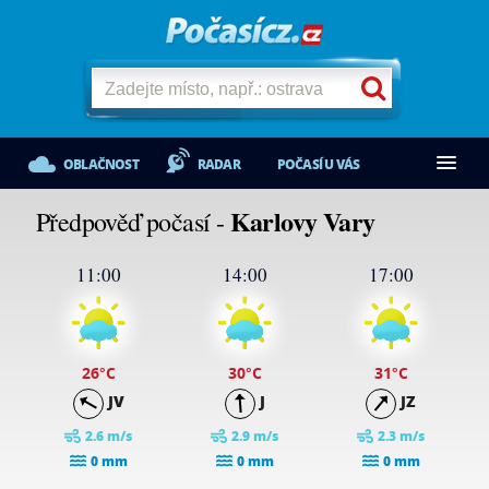
OBLAČNOST
RADAR
POČASÍ U VÁS
Karlovy Vary
Předpověď počasí -
11:00
14:00
17:00
26
°C
30
°C
31
°C
JV
J
JZ
2.6 m/s
2.9 m/s
2.3 m/s
0 mm
0 mm
0 mm