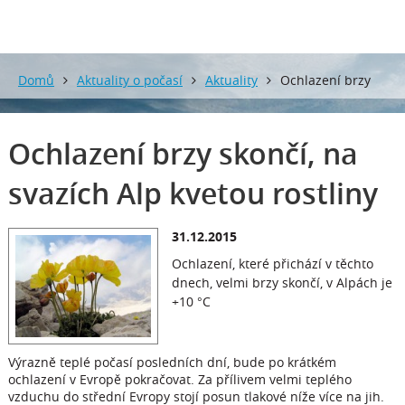
Domů
Aktuality o počasí
Aktuality
Ochlazení brzy
skončí, na svazích Alp kvetou rostliny
Ochlazení brzy skončí, na
svazích Alp kvetou rostliny
31.12.2015
Ochlazení, které přichází v těchto
dnech, velmi brzy skončí, v Alpách je
+10 °C
Výrazně teplé počasí posledních dní, bude po krátkém
ochlazení v Evropě pokračovat. Za přílivem velmi teplého
vzduchu do střední Evropy stojí posun tlakové níže více na jih.