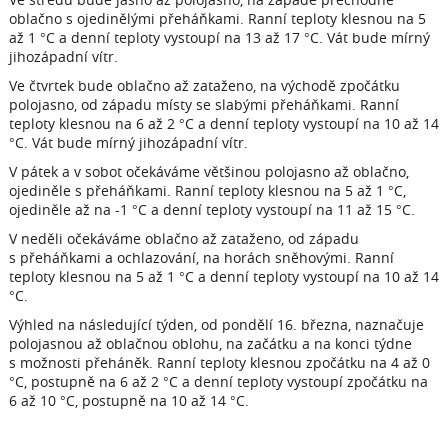
oblačno s ojedinělými přeháňkami. Ranní teploty klesnou na 5
až 1 °C a denní teploty vystoupí na 13 až 17 °C. Vát bude mírný
jihozápadní vítr.
Ve čtvrtek bude oblačno až zataženo, na východě zpočátku
polojasno, od západu místy se slabými přeháňkami. Ranní
teploty klesnou na 6 až 2 °C a denní teploty vystoupí na 10 až 14
°C. Vát bude mírný jihozápadní vítr.
V pátek a v sobot očekáváme většinou polojasno až oblačno,
ojediněle s přeháňkami. Ranní teploty klesnou na 5 až 1 °C,
ojediněle až na -1 °C a denní teploty vystoupí na 11 až 15 °C.
V neděli očekáváme oblačno až zataženo, od západu
s přeháňkami a ochlazování, na horách sněhovými. Ranní
teploty klesnou na 5 až 1 °C a denní teploty vystoupí na 10 až 14
°C.
Výhled na následující týden, od pondělí 16. března, naznačuje
polojasnou až oblačnou oblohu, na začátku a na konci týdne
s možnosti přeháněk. Ranní teploty klesnou zpočátku na 4 až 0
°C, postupně na 6 až 2 °C a denní teploty vystoupí zpočátku na
6 až 10 °C, postupně na 10 až 14 °C.