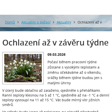
Domů
Aktuality o počasí
Aktuality
Ochlazení až v
závěru týdne
Ochlazení až v závěru týdne
09.03.2026
Počasí během pracovní týdne
zůstane s vysokými teplotami a
změnu očekáváme až o víkendu,
srážky během týdne budou jen s
malými úhrny
V úterý bude oblačno až zataženo, ojediněle s přeháňkami.
Ranní teploty klesnou na 5 až 1 °C, ojediněle až na -1 °C a denní
teploty vystoupí na 11 až 15 °C. Vát bude mírný vítr jižních
směrů.
Ve středu bude jasno až polojasno, na západě přechodně