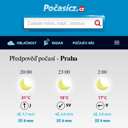
OBLAČNOST
RADAR
POČASÍ U VÁS
Praha
Předpověď počasí -
20:00
23:00
2:00
31
°C
18
°C
17
°C
J
SV
V
1.7 m/s
2.6 m/s
2.8 m/s
0 mm
0 mm
0 mm