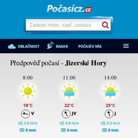
OBLAČNOST
RADAR
POČASÍ U VÁS
Jizerské Hory
Předpověď počasí -
8:00
11:00
14:00
18
°C
22
°C
25
°C
V
JV
J
2.8 m/s
3.8 m/s
3.2 m/s
0 mm
0 mm
0 mm