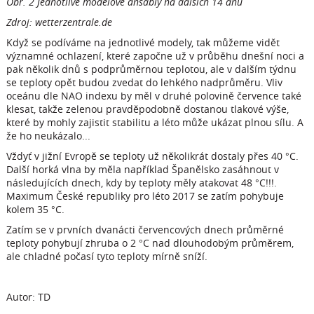
Obr. 2 Jednotlivé modelové ansábly na dalších 14 dnů
Zdroj: wetterzentrale.de
Když se podíváme na jednotlivé modely, tak můžeme vidět
významné ochlazení, které započne už v průběhu dnešní noci a
pak několik dnů s podprůměrnou teplotou, ale v dalším týdnu
se teploty opět budou zvedat do lehkého nadprůměru. Vliv
oceánu dle NAO indexu by měl v druhé polovině července také
klesat, takže zelenou pravděpodobně dostanou tlakové výše,
které by mohly zajistit stabilitu a léto může ukázat plnou sílu. A
že ho neukázalo...
Vždyť v jižní Evropě se teploty už několikrát dostaly přes 40 °C.
Další horká vlna by měla například Španělsko zasáhnout v
následujících dnech, kdy by teploty měly atakovat 48 °C!!!.
Maximum České republiky pro léto 2017 se zatím pohybuje
kolem 35 °C.
Zatím se v prvních dvanácti červencových dnech průměrné
teploty pohybují zhruba o 2 °C nad dlouhodobým průměrem,
ale chladné počasí tyto teploty mírně sníží.
Autor: TD