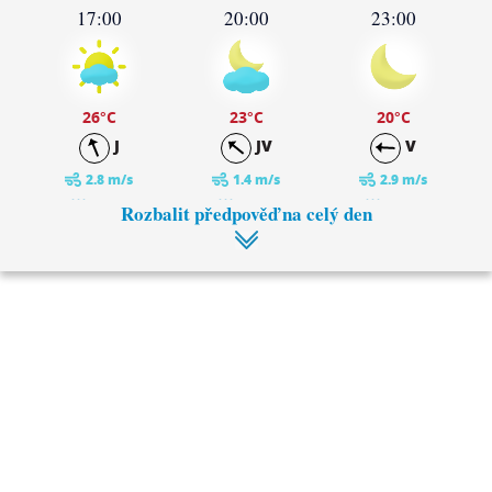
17:00
20:00
23:00
26
°C
23
°C
20
°C
J
JV
V
2.8 m/s
1.4 m/s
2.9 m/s
0 mm
0 mm
0 mm
Rozbalit předpověď na celý den
2:00
5:00
18
°C
18
°C
V
V
2.8 m/s
2.9 m/s
0.1 mm
0.1 mm