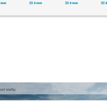
 mm
0 mm
0 mm
vní vločky