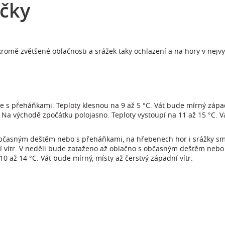
očky
romě zvětšené oblačnosti a srážek taky ochlazení a na hory v nejvy
e s přeháňkami. Teploty klesnou na 9 až 5 °C. Vát bude mírný zápa
Na východě zpočátku polojasno. Teploty vystoupí na 11 až 15 °C. 
 občasným deštěm nebo s přeháňkami, na hřebenech hor i srážky sm
dní vítr. V neděli bude zataženo až oblačno s občasným deštěm neb
0 až 14 °C. Vát bude mírný, místy až čerstvý západní vítr.