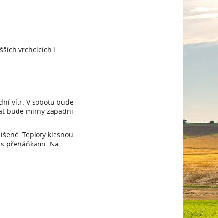
šších vrcholcích i
dní vítr. V sobotu bude
Vát bude mírný západní
íšené. Teploty klesnou
o s přeháňkami. Na