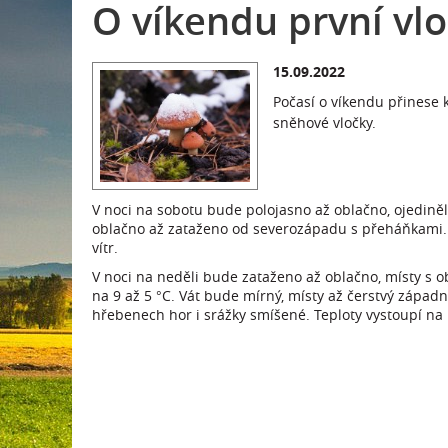
O víkendu první vl
15.09.2022
Počasí o víkendu přinese k
sněhové vločky.
V noci na sobotu bude polojasno až oblačno, ojediněl
oblačno až zataženo od severozápadu s přeháňkami. 
vítr.
V noci na neděli bude zataženo až oblačno, místy s
na 9 až 5 °C. Vát bude mírný, místy až čerstvý zápa
hřebenech hor i srážky smíšené. Teploty vystoupí na 1