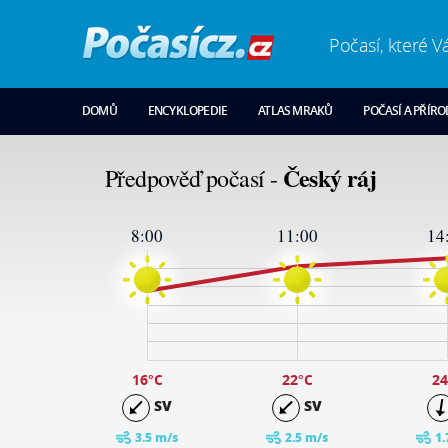
Počasí, které V
DOMŮ
ENCYKLOPEDIE
ATLAS MRAKŮ
POČASÍ A PŘÍR
Český ráj
Předpověď počasí -
8:00
11:00
14
26
24
19
14
9
4
-1
16
°C
22
°C
24
SV
SV
3.5 m/s
2.5 m/s
1.