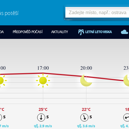
ás potěší
ODA
PŘEDPOVĚĎ POČASÍ
AKTUALITY
LETNÍ LETOVISKA
:00
17:00
20:00
23
°C
25
°C
22
°C
1
S
S
S
7 m/s
2.9 m/s
3.6 m/s
4