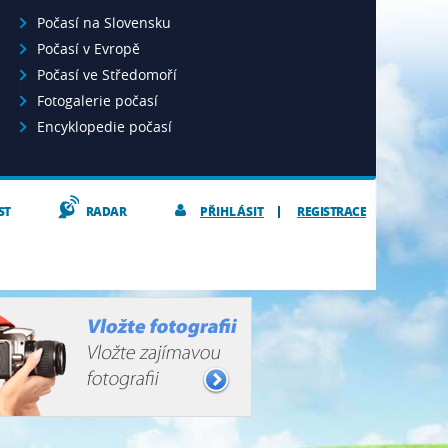
Počasí na Slovensku
Počasí v Evropě
Počasí ve Středomoří
Fotogalerie počasí
Encyklopedie počasí
ST
RADAR
PŘIHLÁSIT
REGISTRACE