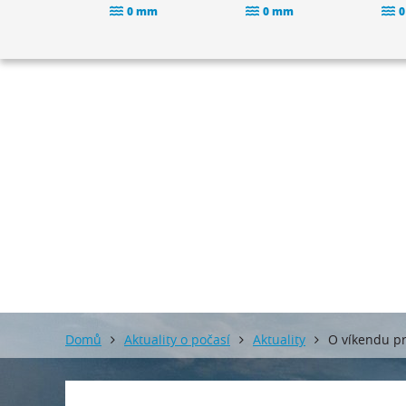
0 mm
0 mm
0
Domů
Aktuality o počasí
Aktuality
O víkendu pr