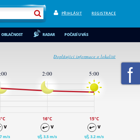
PŘIHLÁSIT
REGISTRACE
OBLAČNOST
RADAR
POČASÍ U VÁS
Doplňující informace o lokalitě
:00
2:00
5:00
8
°C
16
°C
15
°C
V
V
V
.7 m/s
3.5 m/s
3.2 m/s