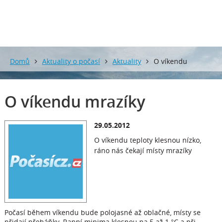
Domů
Aktuality o počasí
Aktuality
O víkendu
mrazíky
O víkendu mrazíky
29.05.2012
O víkendu teploty klesnou nízko,
ráno nás čekají místy mrazíky
Počasí během víkendu bude polojasné až oblačné, místy se
přidají přeháňky. Ranní minima klesnou na 5 až 1 °C a při