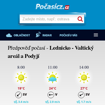
OBLAČNOST
RADAR
POČASÍ U VÁS
Lednicko - Valtický
Předpověď počasí -
areál a Podyjí
8:00
11:00
14:00
19
°C
24
°C
27
°C
SV
V
SV
3.4 m/s
2.9 m/s
1.7 m/s