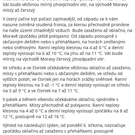
Vát bude většinou mírný jihovýchodní vítr, na východě Moravy
místy až čerstvý.
V úterý začne být počasí zajímavější, od západu se k nám
nasune zvlněná studená fronta, za kterou přechodně pronikne
na naše území chladnější vzduch. Bude zataženo až oblačno, na
Moravě zpočátku ještě polojasno. Od západu postupně s
občasným deštěm nebo s přeháňkami, na horách smíšenými
nebo sněhovými. Ranní teploty klesnou na 4 až 0 °C a denní
teploty vystoupí na 6 až 10 °C, na jihu až na 11 °C. Vát bude
mírný, na východě Moravy čerstvý, jihozápadní vítr.
Ve středu a ve čtvrtek očekáváme většinou oblačno až zataženo,
místy s přeháňkami nebo s občasným deštěm, ve středu od
vyšších poloh, ve čtvrtek jen na horách srážky sněhové. Ranní
teploty klesnou na 3 až -1 °C a denní teploty vystoupí ve středu
na 5 až 9 °C a ve čtvrtek na 7 až 11 °C.
V pátek a během víkendu očekáváme oblačno, ojediněle s
přeháňkami. Místy přechodně až polojasno. Ranní teploty
klesnou na 4 až 0 °C a denní teploty vystoupí zpočátku na 8 až
12 °C, postupně na 12 až 16 °C.
Výhled na následující týden, od pondělí 6. března, naznačuje
zpočátku oblačno až zataženo s přeháňkami, postupně