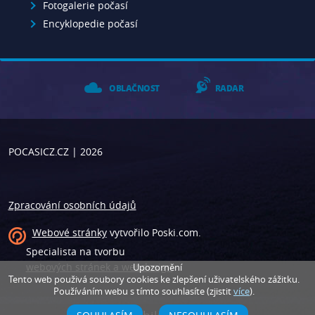
Fotogalerie počasí
Encyklopedie počasí
OBLAČNOST
RADAR
POCASICZ.CZ
| 2026
Zpracování osobních údajů
Webové stránky
vytvořilo
Poski.com
.
Specialista na tvorbu
webových stránek a webdesign
.
Upozornění
Tento web použivá soubory cookies ke zlepšení uživatelského zážitku.
Používáním webu s tímto souhlasíte (zjistit
více
).