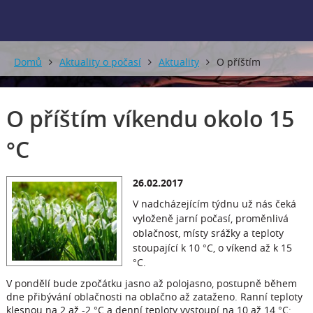
Domů
Aktuality o počasí
Aktuality
O příštím
víkendu okolo 15 °C
O příštím víkendu okolo 15
°C
26.02.2017
V nadcházejícím týdnu už nás čeká
vyloženě jarní počasí, proměnlivá
oblačnost, místy srážky a teploty
stoupající k 10 °C, o víkend až k 15
°C.
V pondělí bude zpočátku jasno až polojasno, postupně během
dne přibývání oblačnosti na oblačno až zataženo. Ranní teploty
klesnou na 2 až -2 °C a denní teploty vystoupí na 10 až 14 °C: