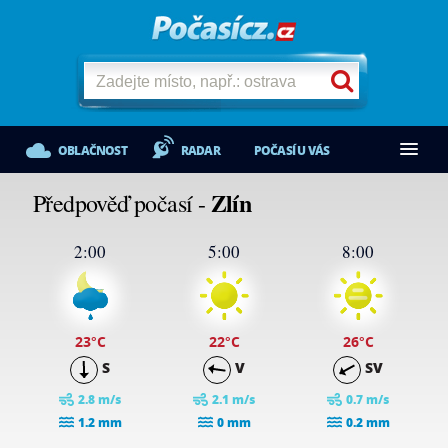
OBLAČNOST
RADAR
POČASÍ U VÁS
Zlín
Předpověď počasí -
2:00
5:00
8:00
23
°C
22
°C
26
°C
S
V
SV
2.8 m/s
2.1 m/s
0.7 m/s
1.2 mm
0 mm
0.2 mm