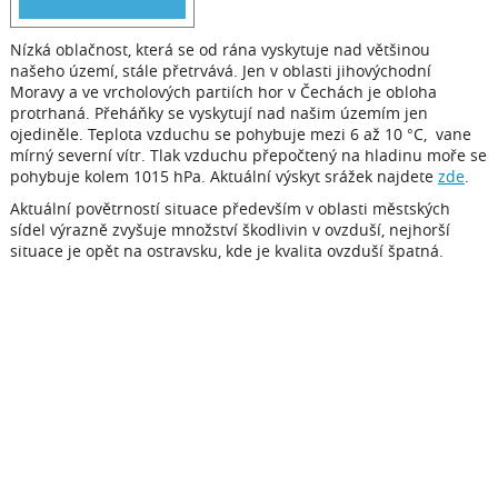
Nízká oblačnost, která se od rána vyskytuje nad většinou
našeho území, stále přetrvává. Jen v oblasti jihovýchodní
Moravy a ve vrcholových partiích hor v Čechách je obloha
protrhaná. Přeháňky se vyskytují nad našim územím jen
ojediněle. Teplota vzduchu se pohybuje mezi 6 až 10 °C, vane
mírný severní vítr. Tlak vzduchu přepočtený na hladinu moře se
pohybuje kolem 1015 hPa. Aktuální výskyt srážek najdete
zde
.
Aktuální povětrností situace především v oblasti městských
sídel výrazně zvyšuje množství škodlivin v ovzduší, nejhorší
situace je opět na ostravsku, kde je kvalita ovzduší špatná.