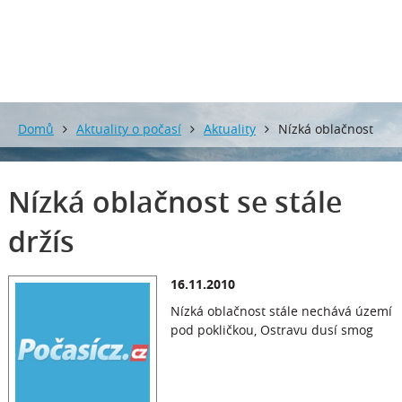
0 mm
0 mm
Domů
Aktuality o počasí
Aktuality
Nízká oblačnost
se stále držís
Nízká oblačnost se stále
držís
16.11.2010
Nízká oblačnost stále nechává území
pod pokličkou, Ostravu dusí smog