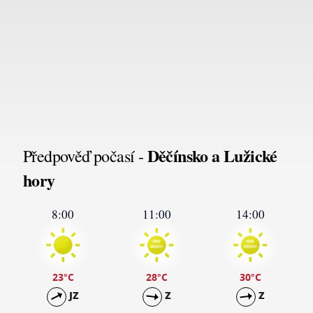
Děčínsko a Lužické
Předpověď počasí -
hory
8:00
11:00
14:00
23
°C
28
°C
30
°C
JZ
Z
Z